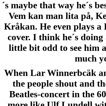
´s maybe that way he´s bes
Vem kan man lita på, K
Kråkan. He even plays a
cover. I think he´s doing 
little bit odd to see him
much yo
When Lar Winnerbcäk and
the people shout and the 
Beatles-concert in the 6
more like Ulf Lundell wi