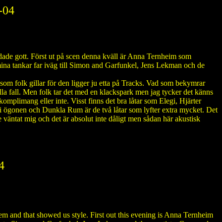
-04
ådade gott. Först ut på scen denna kväll är Anna Ternheim som
 mina tankar far iväg till Simon and Garfunkel, Jens Lekman och de
t som folk gillar för den ligger ju etta på Tracks. Vad som bekymrar
 alla fall. Men folk tar det med en klackspark men jag tycker det känns
 komplimang eller inte. Visst finns det bra låtar som Elegi, Hjärter
en i ögonen och Dunkla Rum är de två låtar som lyfter extra mycket. Det
 väntat mig och det är absolut inte dåligt men sådan här akustisk
4
m and that showed us style. First out this evening is Anna Ternheim