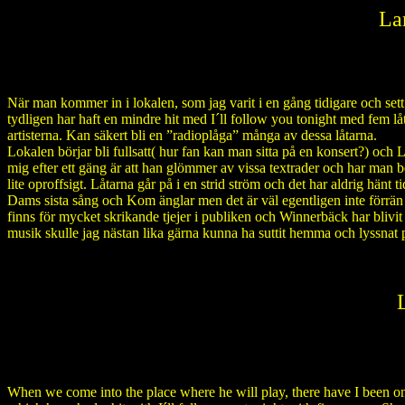
La
När man kommer in i lokalen, som jag varit i en gång tidigare och se
tydligen har haft en mindre hit med I´ll follow you tonight med fem l
artisterna. Kan säkert bli en ”radioplåga” många av dessa låtarna.
Lokalen börjar bli fullsatt( hur fan kan man sitta på en konsert?) och 
mig efter ett gäng är att han glömmer av vissa textrader och har man bet
lite oproffsigt. Låtarna går på i en strid ström och det har aldrig hänt 
Dams sista sång och Kom änglar men det är väl egentligen inte förrän i
finns för mycket skrikande tjejer i publiken och Winnerbäck har blivit
musik skulle jag nästan lika gärna kunna ha suttit hemma och lyssnat 
When we come into the place where he will play, there have I been o