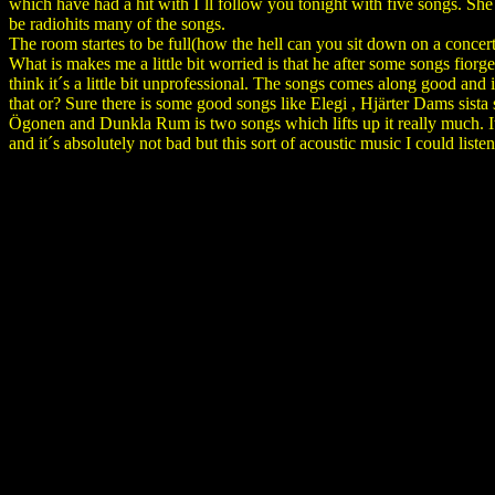
which have had a hit with I´ll follow you tonight with five songs. Sh
be radiohits many of the songs.
The room startes to be full(how the hell can you sit down on a concert
What is makes me a little bit worried is that he after some songs fiorg
think it´s a little bit unprofessional. The songs comes along good and 
that or? Sure there is some good songs like Elegi , Hjärter Dams sista 
Ögonen and Dunkla Rum is two songs which lifts up it really much. It
and it´s absolutely not bad but this sort of acoustic music I could liste