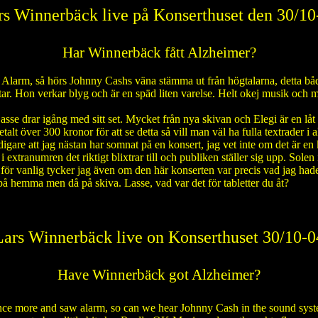
rs Winnerbäck live på Konserthuset den 30/10
Har Winnerbäck fått Alzheimer?
tt Alarm, så hörs Johnny Cashs väna stämma ut från högtalarna, detta b
åtar. Hon verkar blyg och är en späd liten varelse. Helt okej musik och
Lasse drar igång med sitt set. Mycket från nya skivan och Elegi är en lå
alt över 300 kronor för att se detta så vill man väl ha fulla textrader i
tidigare att jag nästan har somnat på en konsert, jag vet inte om det är en
 extranumren det riktigt blixtrar till och publiken ställer sig upp. Sol
 för vanlig tycker jag även om den här konserten var precis vad jag hade
på hemma men då på skiva. Lasse, vad var det för tabletter du åt?
Lars Winnerbäck live on Konserthuset 30/10-0
Have Winnerbäck got Alzheimer?
nce more and saw alarm, so can we hear Johnny Cash in the sound syste