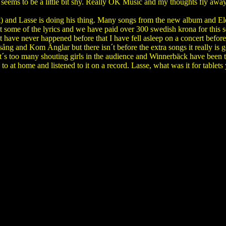
e seems to be a little bit shy. Really OK Music and my thoughts fly aw
) and Lasse is doing his thing. Many songs from the new album and Elegi 
et some of the lyrics and we have paid over 300 swedish krona for this so
it have never happened before that I have fell asleep on a concert before
sång and Kom Änglar but there isn´t before the extra songs it really is 
´s too many shouting girls in the audience and Winnerbäck have been t
n to at home and listened to it on a record. Lasse, what was it for tablets