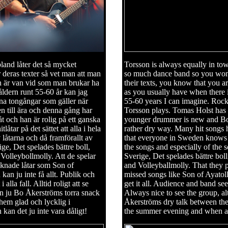
bland låter det så mycket
Torsson is always equally in to
eras texter så vet man att man
so much dance band so you wond
n är van vid som man brukar ha
their texts, you know that you ar
ldern runt 55-60 år kan jag
as you usually have when there i
gna tongångar som gäller när
55-60 years I can imagine. Rock 
n till ära och denna gång har
Torsson plays. Tomas Holst has a
 och han är rolig på ett ganska
younger drummer is new and Bo 
åtar på det sättet att alla i hela
rather dry way. Many hit songs 
 låtarna och då framförallt av
that everyone in Sweden knows w
, Det spelades bättre boll,
the songs and especially of th
olleybollmolly. Att de spelar
Sverige, Det spelades bättre bo
knade låtar som Son of
and Volleyballmolly. That they 
an ju inte få allt. Publik och
missed songs like Son of Ayatoll
 alla fall. Alltid roligt att se
get it all. Audience and band see
n ju Bo Åkerströms torra snack
Always nice to see the group, al
hem glad och lycklig i
Åkerströms dry talk between the 
kan det ju inte vara dåligt!
the summer evening and when a b