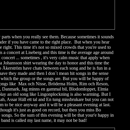
w parts when you really see them. Because sometimes it sounds
er if you have came to the right place. But when you hear
e right. This time it's not so mixed crowds that you're used to
s a concert at Liseberg and this time is the average age around
concert ... sometimes , it's very calm music that apply when
 Johansson shirt wearing the day to honor and this time the
Åkerström have chats between each song and he is fun in a
have they made and then I don´t mean hit songs in the sense
hich the group or the songs are. But you will be happy of
e songs like Max och Nisse, Bröderna Holm, Rim och Reson,
ll, Danmark, Jag minns en gammal bil, Blodomloppet, Elmia
play an old song like Lingonplockning is also warming. But I
ah, Assar Häll ett tal and En tung missbrukare but you can not
m to be nice anyway and it will be a pleasant evening at last.
though it's just as good on record, but then you miss Bo
songs. So the sum of this evening will be that your'e happy in
and is called my last name, it may not be bad!