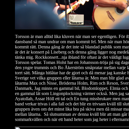
Torsson är man alltid lika kluven när man ser egentligen. För i
dansband så man undrar om man kommit fel. Men när man hör d
kommit rätt. Denna gång är det inte så blandad publik som ma
är det är konsert på Liseberg och denna gång ligger nog medelå
tänka mig. Rockkonsert...nja ibland för oftast är det väldigt lu
Torsson spelar. Tomas Holst har en Johansson-tröja på sig dage
den yngre trummis och Bo Åkerström småpratar mellan varje låt
torrt sätt. Många hitlåtar har de gjort och då menar jag kanske hitl
Sverige vet vilka gruppen eller låtarna är. Men man blir glad av
låtarma Max och Nisse, Bröderna Holm, Rim och Reson, Sverige
Danmark, Jag minns en gammal bil, Blodomloppet, Elmia och V
en gammal låt som Lingonplockning värmer också. Men jag sa
Ayatollah, Assar Höll ett tal och En tung missbrukare men man k
band verkar trivas i alla fall och det blir en trivsam kväll till slut i
gruppen även om det minst lika bra på skiva men då missar ma
mellan låtarna. Så slutsumman av denna kväll blir att man går 
sommarkvällen och när ett band heter som jag heter i efternamn 