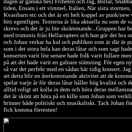
dagen är ganska hes) Friheten och Jag, Bollar, Snabba
tiden, Ensam i ett vimmel, Italien, När sista stormen,
Kvasibarn etc och det är ett helt koppel av punk/new
hits egentligen. Texterna är lika aktuella nu som de v
skrevs och det är ju lite skrämmande...Gruppen har b
med trummis från Hellacopters och han gör det bra o
och Johan verkar ha kul och publiken som är där är p
som i det stora hela kan deras låtar och som sagt had
konserten varit lite senare hade folk varit fullare men
på att det hade varit en galnare stämning. För egen ny
så var det perfekt med en sådan här tidig konsert. Ja
att detta blir en återkommande aktivitet att de komm
spelar varje år för deras låtar håller hög kvalité och d
alltid roligt att kolla in dem och höra deras mellansn
det är skönt att höra på en kille som Johan som verkl
brinner både politiskt och musikaliskt. Tack Johan för
fick komma förresten!