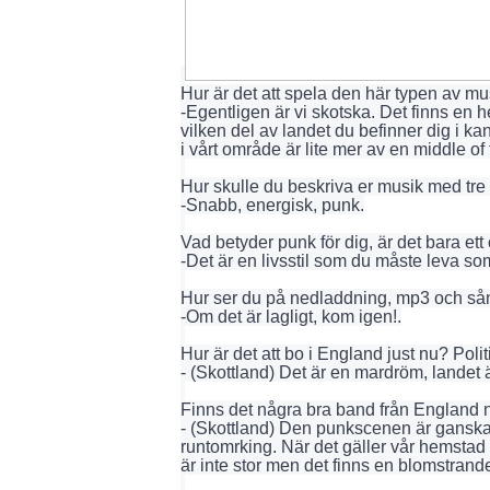
Hur är det att spela den här typen av mu
-Egentligen är vi skotska. Det finns en h
vilken del av landet du befinner dig i k
i vårt område är lite mer av en middle of
Hur skulle du beskriva er musik med tre
-Snabb, energisk, punk.
Vad betyder punk för dig, är det bara ett o
-Det är en livsstil som du måste leva so
Hur ser du på nedladdning, mp3 och så
-Om det är lagligt, kom igen!.
Hur är det att bo i England just nu? Polit
- (Skottland) Det är en mardröm, landet ä
Finns det några bra band från England 
- (Skottland) Den punkscenen är ganska s
runtomrking. När det gäller vår hemsta
är inte stor men det finns en blomstrande