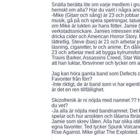
Snälla berätta lite om varje medlem i gru
hemskt om alla? Har du varit i några a
-Mike (Gitarr och sång) är 23 och jobba
musik, gå på och spela spelningar, tatue
om Mike är lukten av hans fötter. Jamie 
verkstadssnickare. Jamies intressen inklu
dricka cider och American Horror Story. 
lättretlig. Steve (bas) är 21 och arbeta
läsning, cigaretter, tv och anime. En dål
23 och arbetar med att bygga kylrumsford
Travis Barker, Assassins Creed, Star W
att han luktar, försvinner och tycker om at
Jag kan höra gamla band som Defects och
Favoriter från förr?
-Inte riktigt, de är band som vi har egent
är det en ren tillfällighet.
Skizofrenik är ni nöjda med namnet ?? 
du vet?
-Ja alla är nöjda med bandnamnet. Det k
spelar och hur ansikten och låtarna förä
Jamie som skrev låten. Alla har olika i
egna favoriter. Ted tycker Spunk Volcano
Rise Against. Mike gillar The Exploited.