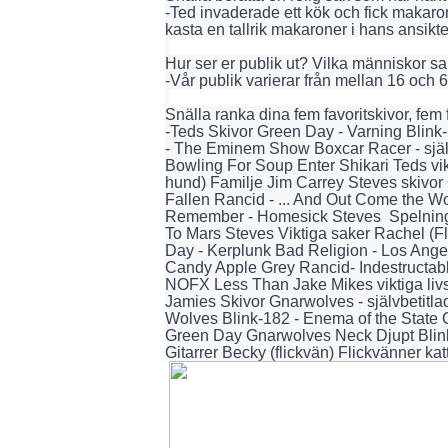
-Ted invaderade ett kök och fick makaro
kasta en tallrik makaroner i hans ansikte
Hur ser er publik ut? Vilka människor s
-Vår publik varierar från mellan 16 och 
Snälla ranka dina fem favoritskivor, fem 
-Teds Skivor Green Day - Varning Blink-
- The Eminem Show Boxcar Racer - själv
Bowling For Soup Enter Shikari Teds vikt
hund) Familje Jim Carrey Steves skivo
Fallen Rancid - ... And Out Come the Wo
Remember - Homesick Steves Spelning
To Mars Steves Viktiga saker Rachel (Fl
Day - Kerplunk Bad Religion - Los Ange
Candy Apple Grey Rancid- Indestructa
NOFX Less Than Jake Mikes viktiga livs 
Jamies Skivor Gnarwolves - självbetitla
Wolves Blink-182 - Enema of the State 
Green Day Gnarwolves Neck Djupt Blink-
Gitarrer Becky (flickvän) Flickvänner 