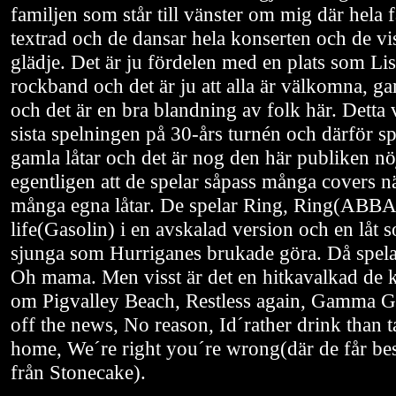
familjen som står till vänster om mig där hela 
textrad och de dansar hela konserten och de vi
glädje. Det är ju fördelen med en plats som Li
rockband och det är ju att alla är välkomna, 
och det är en bra blandning av folk här. Detta 
sista spelningen på 30-års turnén och därför s
gamla låtar och det är nog den här publiken nö
egentligen att de spelar såpass många covers nä
många egna låtar. De spelar Ring, Ring(ABBA
life(Gasolin) i en avskalad version och en låt
sjunga som Hurriganes brukade göra. Då spela
Oh mama. Men visst är det en hitkavalkad de k
om Pigvalley Beach, Restless again, Gamma
off the news, No reason, Id´rather drink than 
home, We´re right you´re wrong(där de får b
från Stonecake).