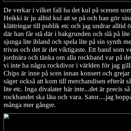
De verkar i vilket fall ha det kul på scenen so
Heikki är ju alltid kul att se på och han gör si
klättringar till publik etc och jag undrar alltid 
där han får stå där i bakgrunden och slå på lite
sjunga lite ibland och spela lite på sin synth 
trivas och det är det viktigaste. Ett band som v
jordnära och tänka om alla rockband var på dett
vi inte ha några rockdivor i världen för jag gill
Chips är inne på scen innan konsert och grejar 
säger också att kom till merchandisen efteråt s
lite etc. Inga divalater här inte...det är precis s
rockbandet ska låta och vara. Sator....jag hoppas
många mer gånger.