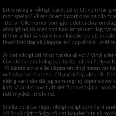
Ert omslag är riktigt fräckt på er LP, vem har gj
man spelar? Vilken är ert favoritomslag alla ti
-Det är Olle Ferner som gjort det vackra omslag
otroligt nöjda med vad han åstadkom. Jag tycker
till För alltid så skulle man kanske tro att musik
favoritomslag så ploppar ett upp direkt i mitt 
Är det viktigt att få ut fysiska skivor? Vinyl el
Class Kids som bolag vad tycker ni om Pelle och
-Vi kände att vi ville släppa en vinyl innan vår k
och visa barnbarnen. CD var aldrig aktuellt. De
aldrig varit där då jag som sagt ej köper skivor 
kids så är det coolt att det finns eldsjälar som
rätt mycket i motvind.
Snälla berätta något riktigt roligt som hänt und
-Vi är väldigt tråkiga så det händer inte så mycke