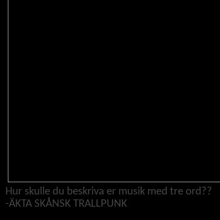
Hur skulle du beskriva er musik med tre ord??
-
ÄKTA SKÅNSK TRALLPUNK