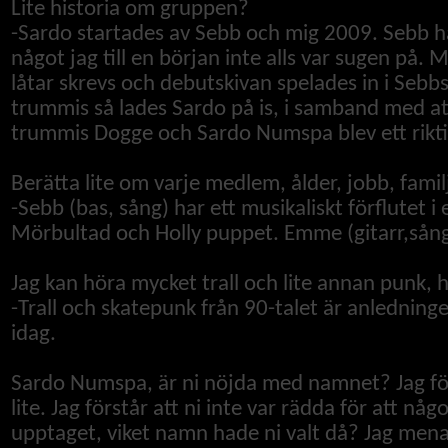
Lite historia om gruppen?
-Sardo startades av Sebb och mig 2009. Sebb had
något jag till en början inte alls var sugen på.
låtar skrevs och debutskivan spelades in i Sebbs 
trummis så lades Sardo på is, i samband med att
trummis Dogge och Sardo Numspa blev ett rikti
Berätta lite om varje medlem, ålder, jobb, fami
-
Sebb (bas, sång) har ett musikaliskt förflutet
Mörbultad och Holly puppet. Emme (gitarr,sång
Jag kan höra mycket trall och lite annan punk, h
-Trall och skatepunk från 90-talet är anledningen
idag.
Sardo Numspa, är ni nöjda med namnet? Jag förs
lite. Jag förstår att ni inte var rädda för att 
upptaget, viket namn hade ni valt då? Jag men