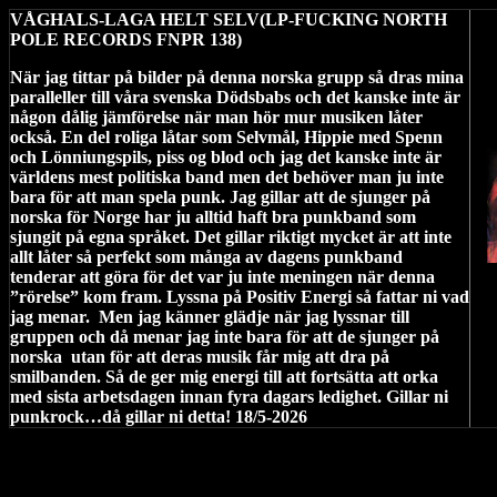
VÅGHALS-LAGA HELT SELV(LP-FUCKING NORTH
POLE RECORDS FNPR 138)
När jag tittar på bilder på denna norska grupp så dras mina
paralleller till våra svenska Dödsbabs och det kanske inte är
någon dålig jämförelse när man hör mur musiken låter
också. En del roliga låtar som Selvmål, Hippie med Spenn
och Lönniungspils, piss og blod och jag det kanske inte är
världens mest politiska band men det behöver man ju inte
bara för att man spela punk. Jag gillar att de sjunger på
norska för Norge har ju alltid haft bra punkband som
sjungit på egna språket. Det gillar riktigt mycket är att inte
allt låter så perfekt som många av dagens punkband
tenderar att göra för det var ju inte meningen när denna
”rörelse” kom fram. Lyssna på Positiv Energi så fattar ni vad
jag menar.
Men jag känner glädje när jag lyssnar till
gruppen och då menar jag inte bara för att de sjunger på
norska
utan för att deras musik får mig att dra på
smilbanden. Så de ger mig energi till att fortsätta att orka
med sista arbetsdagen innan fyra dagars ledighet. Gillar ni
punkrock…då gillar ni detta! 18/5-2026