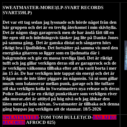
SWEATMASTER-MORE!(LP-SVART RECORDS
SVART359LP)
Det var ett tag sedan jag lyssnade och hörde något från den
här gruppen och det är en trevlig återkomst i min skivhylla.
Det är någon slags garagerock men de har ändå fått till en
lite egen stil och inledningsvis tänker jag lite på Danko Jones
på samma gång.
Det är ganska distat och sångaren hörs
riktigt bra i ljudbilden. Det fortsätter på samma vis med den
energiska gitarren so ligger som en ljudmatta där i
bakgrunden och gör en massa trevliga ljud. Det är riktigt
tufft och jag gillar verkligen deras stil av garagerock och de
är verkligen välkomna tillbaka efter att ha varit borta i mer
än 15 år. De har verkligen inte tappat sin energi och det är
frågan om de inte låter piggare än någonsin. Så ni som gillar
musik som balanserar mellan punk, garage och lite tuffare
stil ska verkligen kolla in Sweatmasters nya release och deras
Police Bastard är en riktigt punkrökare som verkligen river
alla murar..det är attityd på hög nivå och jag älskar den
låten mest på hela skivan. Sweatmaster är tillbaka och denna
gång hoppas jag verkligen att de stannar. 18/5-2026
SWEATMASTER
-TOM TOM BULLET(CD-
BAD AFRO
RECORDS
AFROCD 025)