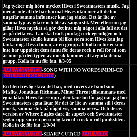
Jag tycker mig höra mycket Hives i Sweatmasters musik. Jag
menar inte att de har härmat Hives utan mer att de har
ungefär samma influenser kan jag tänka. Det är lite av
samma typ av gitarr och lite av sångarstil. Men eftersom jag
gillar Hives mycket så gör det inte mig något i alla fall att det
är på detta vis. Ganska fräck punkig rock egentligen och
Sweatmaster skulle kunna bli lika stora som Hives kan jag
tänka mig. Dessa finnar är en grupp att kolla in för er som
inte har upptäckt dem ännu för deras rock n roll för ni som
är inne på den typen av musik kommer att avguda denna
grupp. Kolla in nu för fan. 8/3-05
SWEATMASTER
-SONG WITH NO WORDS(MINI-CD
BAD AFRO RECORDS
)
En liten trevlig skiva det här, med covers av band som
Misfits, Jonathan Richman, Minor Threat tillsammans med
egna låtar. Hives får se upp , den känslan får jag när jag hör
Sweatmasters egna låtar för det är lite av samma stil i deras
musik, samma stök på något vis, samma nerv... Och deras
version av Where Eagles dare är superb och Sweatmaster
seglar upp som en personlig favorit i rock n roll punkstilen.
Kolla in de för fan. 1/8-04
SWEATMASTER
-SHARP CUT(CD
BAD AFRO