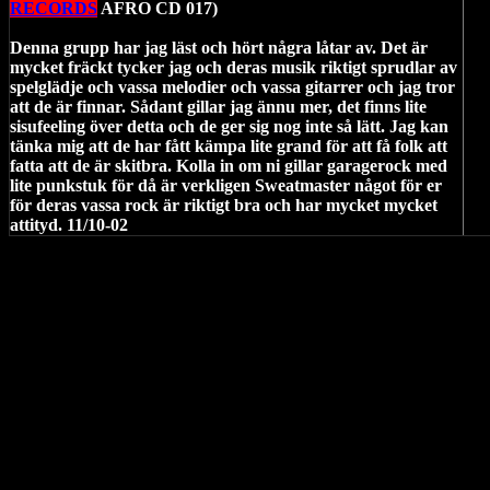
RECORDS
AFRO CD 017)
Denna grupp har jag läst och hört några låtar av. Det är
mycket fräckt tycker jag och deras musik riktigt sprudlar av
spelglädje och vassa melodier och vassa gitarrer och jag tror
att de är finnar. Sådant gillar jag ännu mer, det finns lite
sisufeeling över detta och de ger sig nog inte så lätt. Jag kan
tänka mig att de har fått kämpa lite grand för att få folk att
fatta att de är skitbra. Kolla in om ni gillar garagerock med
lite punkstuk för då är verkligen Sweatmaster något för er
för deras vassa rock är riktigt bra och har mycket mycket
attityd. 11/10-02