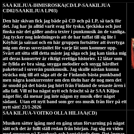
SAA KILJUA-IHMISROSKA(CD/LP-SAAKILJUA
CD02/SAAKILJUA LP03)
Den här skivan fick jag både på CD och på LP, så tack för
det. Jag har ju alltid varit svag för tyska, tjeckiska och just
finska när det gäller andra texter i punkmusik än de vanliga.
Jag tycker nog inledningsvis att de har tuffat till sig lite i
Köyhät ja sairaat och en här gruppen fortsätter att övertyga
mig om deras suveränitet för varje låt som kommer upp.
Svårt att sitta still detta måste jag säga och jag kan tänka mig
att deras konserter är riktigt svettiga historier. 12 låtar som
är fyllda av bra sång, snygga melodier och snygg hårdhet
paketerad i suverän punkmusik. Jag skulle nästan kunna
sträcka mig till att säga att de är Finlands bästa punkband
men några konkurrenter om den titeln har de nog men det
är snudd på det bästa jag hört från Finland de senaste åren i
alla fall. Vill ni ha något nytt och fräscht så är SAA Kiljua
något för, då menar jag inte någon ny musik eller något
sådant.
Utan ett nytt band som ger oss musik från förr på ett
nytt sätt! 23/1-2026
SAA KILJUA-VOITKO OLLA HILJAA(CD)
Musiken sätter igång med en gång utan förvarning på något
sätt och det är fullt ställ redan från början. Jag såg en video
med gruppen på Facebook och kontaktade dem. Det ångrar