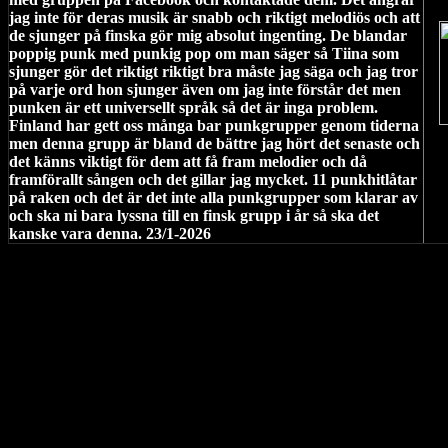
jag inte för deras musik är snabb och riktigt melodiös och att
de sjunger på finska gör mig absolut ingenting. De blandar
poppig punk med punkig pop om man säger så Tiina som
sjunger gör det riktigt riktigt bra måste jag säga och jag tror
på varje ord hon sjunger även om jag inte förstår det men
punken är ett universellt språk så det är inga problem.
Finland har gett oss många bar punkgrupper genom tiderna
men denna grupp är bland de bättre jag hört det senaste och
det känns viktigt för dem att få fram melodier och då
framförallt sången och det gillar jag mycket. 11 punkhitlåtar
på raken och det är det inte alla punkgrupper som klarar av
och ska ni bara lyssna till en finsk grupp i år så ska det
kanske vara denna. 23/1-2026