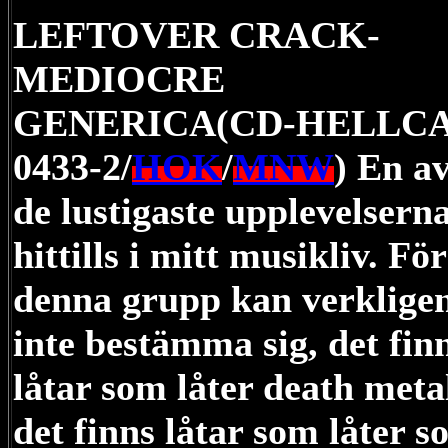
LEFTOVER CRACK-
MEDIOCRE
GENERICA(CD-HELLC
0433-2/
HOK
/
MNW
) En a
de lustigaste upplevelsern
hittills i mitt musikliv. För
denna grupp kan verklige
inte bestämma sig, det fin
låtar som låter death meta
det finns låtar som låter 