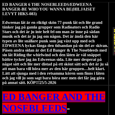
ED BANGER 6 THE NOSEBLEEDS/EDWEENA
BANGER-BE WHO YOU WANNA BE(HILJAISET
LEVYT HIKS-083)
Edweenas låt är en riktigt skön 77-punk låt och lite grand
tänker jag på gamla grupper som Radioators och Radio
Stars och det är ju inte helt fel om man är inne på sådan
musik och det är ju jag om någon. Det är ändå den här
typen av lite snällare punk som jag växt upp med och
EDWEENA lyckas fånga den tidsandan på sin del av skivan.
Påsen andra sidan är det Ed Banger & The Nosebleeds med
sin låt Riding the whirlwind och den låten är väl snäppet
bättre tycker jag än Edweenas sida. Lite mer desperat på
något sätt och lite mer distad på ett skönt sätt och det är ju så
att man bara vill höra mer av den här gruppen…helt klart.
Lätt att sjunga med i den retsamma kören som finns i låten
och jag vill ju som sagt bara höra mer men det får jag göra
på annat sätt. KÖP!!!25/5-2026
ED BANGER AND THE
NOSEBLEEDS
-