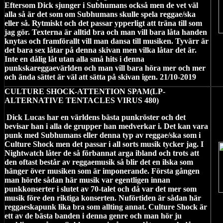
Eftersom Dick sjunger i Subhumans också men de vet väl
alla så är det som om Subhumans skulle spela reggae/ska
eller så. Rytmiskt och det passar ypperligt att träna till som
jag gör. Texterna är alltid bra och man vill bara låta handen
knytas och framförallt vill man dansa till musiken. Tyvärr är
det bara sex låtar på denna skivan men vilka låtar det är.
Inte en dålig låt utan alla små hits i denna
punkskareggaevärlden och man vill bara höra mer och mer
och ända sättet är väl att sätta på skivan igen. 21/10-2019
CULTURE SHOCK-ATTENTION SPAM(LP-
ALTERNATIVE TENTACLES VIRUS 480)
Dick Lucas har en världens bästa punkröster och det
bevisar han i alla de grupper han medverkar i. Det kan vara
punk med Subhumans eller denna typ av reggae/ska som i
Culture Shock men det passar i all sorts musik tycker jag. I
Nightwatch låter de så förbannat arga ibland och trots att
den oftast består av reggaemusik så blir det en ilska som
hänger över musiken som är imponerande. Första gången
man hörde sådan här musik var egentligen innan
punkkonserter i slutet av 70-talet och då var det mer som
musik före den riktiga konserten. Nuförtiden är sådan här
reggaeskapunk lika bra som allting annat. Culture Shock är
ett av de bästa banden i denna genre och man hör ju