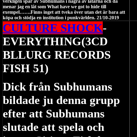
verkligen spår av Subhumans i några av låtarna och då
menar jag en låt som What have we got to hide till
exempel…….Finns inget att tveka över utan det är bara att
köpa och stödja en institution i punkvärlden. 21/10-2019
CULTURE SHOCK
-
EVERYTHING(3CD
BLLURG RECORDS
FISH 51)
Dick från Subhumans
bildade ju denna grupp
efter att Subhumans
slutade att spela och