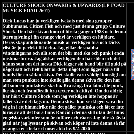
CULTURE SHOCK-ONWARDS & UPWARDS(LP-FOAD
MUSICK FOAD 2601)
Dick Lucas har ju verkligen lyckats med sina grupper
Subhumans, Citizen Fish och med just denna grupp Culture
Shock. Den här skivan kom ut första gången 1988 och denna
återutgivning i fin orange vinyl är verkligen en höjdare.
Deras skapunkliknande musik är verkligen bra och Dicks
röst är ju perfekt till detta. Jag gillar de snabba
vändningarna och allt som det blir med ska och punk i enda
mishmashröra. Jag älskar verkligen den här stilen och det
känns som om det mesta Dick lägger sin hand blir till guld på
något sätt och helt klart är detta något som ligger nära till
hands för en sådan skiva. Det skulle vara väldigt konstigt om
man som punkare inte skulle gilla denna skiva för den har
allt som en punkskiva ska ha. Bra sång, bra låtar, lite punk,
lite ska och framförallt bra texter och attityd. Om du aldrig
har hört Culture Shock som jag verkligen inte hoppas är
fallet så är det dags nu. Denna skiva kan verkligen vara din
väg in i ett himmelrike när det gäller punkska och låt er inte
luras av att det bara finns Rancid i denna still utan det finns
engelska varianter som är tuffare och råare. Jag blir så jävla
glad när jag lyssnar på skivan och köper ni inte denna så får
ni ångra er i hela ert miserabla liv. 9/2-2026