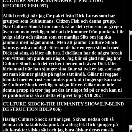
CULTURE SHOCK-MANDEMIC(LP-BLUURG
RECORDS FISH 057)
Alltid trevligt när jag får paket från Dick Lucas som har
grupper som Subhumans, Citizen Fish och denna grupp.
När Culture Shock lirar musik så är det rytm som är grejen
även om man verkligen hör att de kommer från punken. Lite
avigt sådär och nästan som ett manligt Slits om jag ska
jämföra med något annat.
Men att jämför Culture Shock
känns ganska onödigt eftersom de har en egen stil och med
Dick på sång så låter allt bra. I titellåten har de några break
som vittnar om punk om något. Jag blir så glad när jag hör
Culture Shock och det rycker i benen och även Dick låter
förbannad när han sjunger sina låtar så tycker jag som sagt
att man känner glädje på ngåot sätt ändå. Gillar ni reggae
blandat med en röst som andas punk ut i fingerspetsarna så
är Culture Shock verkligen något för er. Gillar man inte
denna grupp så tror jag att det är något fel på er och kan ni
er punkhistoria så är detta ett givet köp! 4/10-2021
CULTURE SHOCK-THE HUMANITY SHOW{LP-BLIND
DESTRUCTION BDLP 006)
Härligt Culture Shock är här igen. Skivan nedan och så
denna och baktaktsskapunk är aldrig fel. Dick sjunger på
sitt karakteristiska sätt och jag bara älskar deras musik.