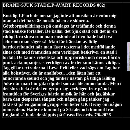
BRÄND-SJUK STAD(LP-AVART RECORDS 002)
Ensidig LP och de menar jag inte att musiken är enformig
utan att det bara är musik på en av sidorna.
Göteborgsskildringen på omslaget är träffande och denna
stad kanske förfaller. De kallar det Sjuk stad och det är en
riktigt bra skiva som man önskade att den hade haft två
sidor om man säger så. Man får känslan av tidig
hardcorebandet när man läser texterna i det medföljande
zines och med framsidan som verkligen beskriver en stad i
förfall. De känns rebelliska och upproriska och deras hårda
punk ackompanjeras verkligen av texter som känns viktiga.
Jag gillar textraderna i Leva Fritt eller vad sägs om Jag har
alla bokstäver, du är analfabet….den låten har ett
annorlunda sound och jag tänker nästan på tidiga Killing
Joke när man hör gitarrljudet som är lite annorlunda. Men i
det stora hela är det en grupp jag verkligen tror på och
framtiden för Sveriges hårda musik är här och jag älskar
bara den desperata sången och någon gång tänker jag
faktiskt på en gammal grupp som heter UK Decay om någon
minns dem. Hade de kommit på 80-talet och kommit från
England så hade de släppts på Crass Records. 7/6-2026