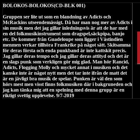
BOLOKOS-BOLOKOS(CD-BLK 001)
Gruppen ser lite ut som en blandning av Adicts och
McRackins utseendemässigt. Då har man nog mer av Adicts i
sin musik men det jag gillar inledningsvis är att de har med
en del folkmusikinstrument som dragspel,säckpipa, banjo
etc. De kommer från Guadeloupe som ligger i Västindien
menmen verkar tillhöra Frankrike på något sätt. Skitsamma
för deras första och enda punkband är inte kattskit precis.
Jag gillar deras tempo och jag gillar deras attityd och det är
en slags punk som verkligen gör mig glad. Man hör Rancid,
Adicts, Flogging Molly och mycket annat i musiken och det
kanske inte är något nytt men det tar inte ifrån de matt det
är en jävligt bra musik de spelar. Punken är väl den som
hörs mest men visst finns folkmusiken där i bakgruneden och
jag kan tänka mig att en spelning med denna grupp är en
riktigt svettig upplevelse. 9/7-2019