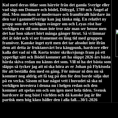
Kul med deras titlar som härrör från det gamla Sverige eller
vad sägs om Domare och bödel, Döbygd, 1789 och Ängel af
död. Men musiken är modernare och framförallt hårdare än
den var i gammelSverige kan jag tänka mig. En relativt ny
grupp som det verkligen svänger om och Leyas röst har
verkligen en stil som man inte tror när man ser henne men
det har hon säkert hört många gånger förut. Så vi lämnar
det åt ödet och vi ser framemot en lång tid med gruppen
framöver. Kanske inget nytt men det tar absolut inte ifrån
dem att detta är fruktansvärt bra kängpunk, hardcore eller
kalla det vad ni vill. Korta texter skriks/sjungs fram på ett
ypperligt sätt och Bödel kommer att ha släppt 2026 års bästa
hårda skiva redan nu känns det som. Vill ni ha det bästa som
släpps så tycker jag att ni ska höra av er Johan på Flyktsoda
för att beställa den med en gång. För missar ni den nu så
kommer nog aldrig att få tag på den för den borde sälja slut
på en vecka. Såsom ni har något vett i huvudet så ska ni
verkligen investera i denna nu i helgen redan och den
kommer att spelas om och om igen mest hela tiden. Svensk
hardcore är nog bäst i världen och då kanske jag är lite
partisk men hög klass håller den i alla fall…30/1-2026