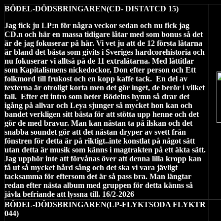
BÖDEL-DÖDSBRINGAREN(CD- DISTATCD 15)
Jag fick ju LP:n för några veckor sedan och nu fick jag
CD.n och här en massa tidigare låtar med som bonus så det
är de jag fokuserar på här. Vi vet ju att de 12 första låtarna
är bland det bästa som givits i Sveriges hardcorehistoria och
nu fokuserar vi alltså på de 11 extralåtarna. Med låttitlar
som Kapitalismens nickedockor, Don efter person och Ett
folkmord till frukost och en kopp kaffe tack.
En del av
texterna är otroligt korta men det gör inget, de berör i vilket
fall.
Efter ett intro som heter Bödelns hymn så drar det
igång på allvar och Leya sjunger så mycket hon kan och
bandet verkligen sitt bästa för att stötta upp henne och det
gör de med bravur. Man kan nästan ta på ilskan och det
snabba soundet gör att det nästan dryper av svett från
fönstren för detta är på riktigt..inte konstlat på något sätt
utan detta är musik som känns i magtrakten på ett äkta sätt.
Jag upphör inte att förvånas över att denna lilla kropp kan
få ut så mycket hård sång och det ska vi vara jävligt
tacksamma för eftersom det är så pass bra. Man längtar
redan efter nästa album med gruppen för detta känns så
jävla befriande att lyssna till. 16/2-2026
BÖDEL-DÖDSBRINGAREN(LP-FLYKTSODA FLYKTR
044)