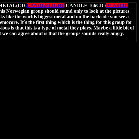
METAL(CD-
CANDLELIGHT
CANDLE 166CD /
PLASTIC
is Norwegian group should sound only to look at the pictures
ooks like the worlds biggest metal and on the backside you see a
ocore. It´s the first thing which is the thing for this group for
us is that this is a type of metal they plays. Maybe a little bit of
 we can agree about is that the groups sounds really angry.