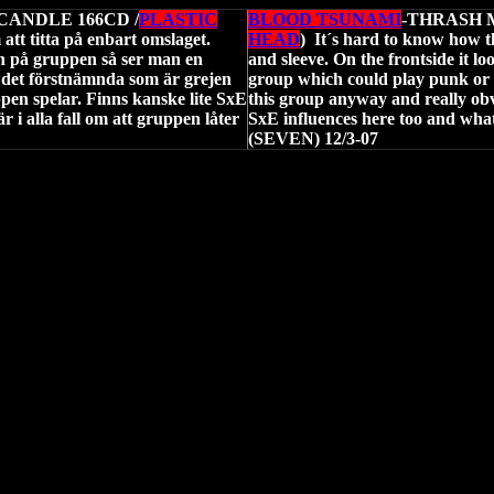
CANDLE 166CD /
PLASTIC
BLOOD TSUNAMI
-THRASH 
att titta på enbart omslaget.
HEAD
)
It´s hard to know how th
n på gruppen så ser man en
and sleeve. On the frontside it l
r det förstnämnda som är grejen
group which could play punk or em
uppen spelar. Finns kanske lite SxE
this group anyway and really obvio
i alla fall om att gruppen låter
SxE influences here too and what
(SEVEN) 12/3-07