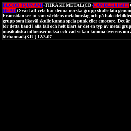
BLOOD TSUNAMI
-THRASH METAL(CD-
CANDLELIGHT
HEAD
) Svårt att veta hur denna norska grupp skulle låta genom 
Framsidan ser ut som världens metalomslag och på baksidebilde
grupp som likaväl skulle kunna spela punk eller emocore. Det ä
för detta band i alla fall och helt klart är det en typ av metal gr
musikaliska influenser också och vad vi kan komma överens om är 
förbannad.(SJU) 12/3-07