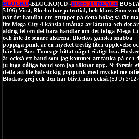
BLOCKO
-BLOCKO(CD -
BOSS TUNEAGE
BOST
5106) Visst, Blocko har potential, helt klart. Som vanl
när det handlar om grupper på detta bolag så får ma
lite Mega City 4 känsla i många av låtarna och det är
aldrig fel om det bara handlar om det tidiga Mega Ci
och inte de senare alstrena. Blockos ganska snabba
poppiga punk är en mycket trevlig liten upplevelse o
här har Boss Tuneage hittat något riktigt bra. Huske
är också ett band som jag kommer att tänka på och d
ju inga dåliga band som jag räknar upp. Ni förstår ef
detta att lite halvstökig poppunk med mycket melodie
Blockos grej och den har blivit min också.(SJU) 5/12