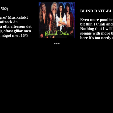
502)
BLIND DATE-BL
gre? Musikaliskt
Even more poodleroc
softrock än
bit thin I think and
å ofta eftersom det
Nothing that I will 
ig oftast gillar men
songgs with more th
a något mer. 16/5-
here it´s too nerdy
***