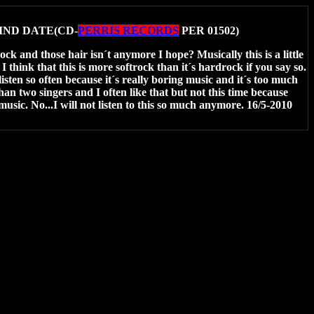
IND DATE(CD-
PERRIS RECORDS
PER 01502)
k and those hair isn´t anymore I hope? Musically this is a little
 I think that this is more softrock than it´s hardrock if you say so.
listen so often because it´s really boring music and it´s too much
an two singers and I often like that but not this time because
 music. No...I will not listen to this so much anymore. 16/5-2010