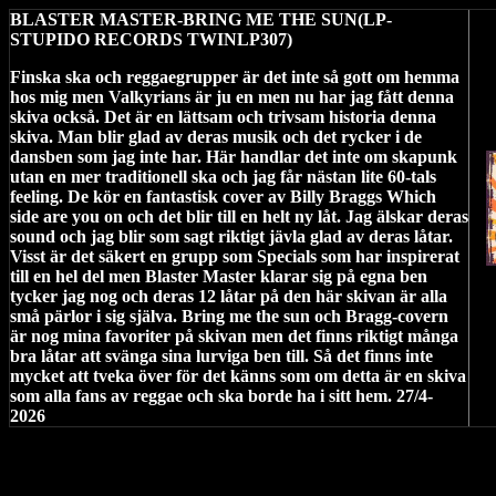
BLASTER MASTER-BRING ME THE SUN(LP-
STUPIDO RECORDS TWINLP307)
Finska ska och reggaegrupper är det inte så gott om hemma
hos mig men Valkyrians är ju en men nu har jag fått denna
skiva också. Det är en lättsam och trivsam historia denna
skiva. Man blir glad av deras musik och det rycker i de
dansben som jag inte har. Här handlar det inte om skapunk
utan en mer traditionell ska och jag får nästan lite 60-tals
feeling. De kör en fantastisk cover av Billy Braggs Which
side are you on och det blir till en helt ny låt. Jag älskar deras
sound och jag blir som sagt riktigt jävla glad av deras låtar.
Visst är det säkert en grupp som Specials som har inspirerat
till en hel del men Blaster Master klarar sig på egna ben
tycker jag nog och deras 12 låtar på den här skivan är alla
små pärlor i sig själva. Bring me the sun och Bragg-covern
är nog mina favoriter på skivan men det finns riktigt många
bra låtar att svänga sina lurviga ben till. Så det finns inte
mycket att tveka över för det känns som om detta är en skiva
som alla fans av reggae och ska borde ha i sitt hem. 27/4-
2026