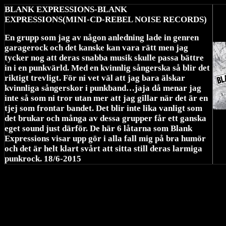
BLANK EXPRESSIONS-BLANK
EXPRESSIONS(MINI-CD-REBEL NOISE RECORDS)
En grupp som jag av någon anledning lade in genren
garagerock och det kanske kan vara rätt men jag
tycker nog att deras snabba musik skulle passa bättre
in i en punkvärld. Med en kvinnlig sångerska så blir det
riktigt trevligt. För ni vet väl att jag bara älskar
kvinnliga sångerskor i punkband…jaja då menar jag
inte så som ni tror utan mer att jag gillar när det är en
tjej som frontar bandet. Det blir inte lika vanligt som
det brukar och många av dessa grupper får ett ganska
eget sound just därför. De här 6 låtarna som Blank
Expressions visar upp gör i alla fall mig på bra humör
och det är helt klart svårt att sitta still deras larmiga
punkrock.
18/6-2015