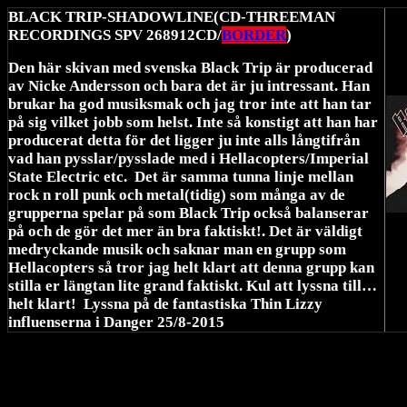
BLACK TRIP-SHADOWLINE(CD-THREEMAN
RECORDINGS SPV 268912CD/
BORDER
)
Den här skivan med svenska Black Trip är producerad
av Nicke Andersson och bara det är ju intressant. Han
brukar ha god musiksmak och jag tror inte att han tar
på sig vilket jobb som helst. Inte så konstigt att han har
producerat detta för det ligger ju inte alls långtifrån
vad han pysslar/pysslade med i Hellacopters/Imperial
State Electric etc. Det är samma tunna linje mellan
rock n roll punk och metal(tidig) som många av de
grupperna spelar på som Black Trip också balanserar
på och de gör det mer än bra faktiskt!. Det är väldigt
medryckande musik och saknar man en grupp som
Hellacopters så tror jag helt klart att denna grupp kan
stilla er längtan lite grand faktiskt. Kul att lyssna till…
helt klart! Lyssna på de fantastiska Thin Lizzy
influenserna i Danger 25/8-2015