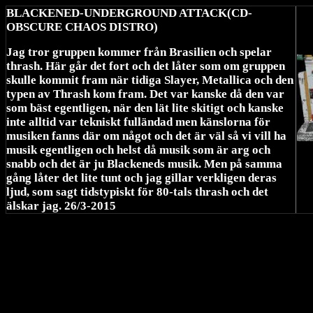
BLACKENED-UNDERGROUND ATTACK(CD-
OBSCURE CHAOS DISTRO)
Jag tror gruppen kommer från Brasilien och spelar
thrash. Här går det fort och det låter som om gruppen
skulle kommit fram när tidiga Slayer, Metallica och den
typen av Thrash kom fram. Det var kanske då den var
som bäst egentligen, när den lät lite skitigt och kanske
inte alltid var tekniskt fulländad men känslorna för
musiken fanns där om något och det är väl så vi vill ha
musik egentligen och helst då musik som är arg och
snabb och det är ju Blackeneds musik. Men på samma
gång låter det lite tunt och jag gillar verkligen deras
ljud, som sagt tidstypiskt för 80-tals thrash och det
älskar jag. 26/3-2015