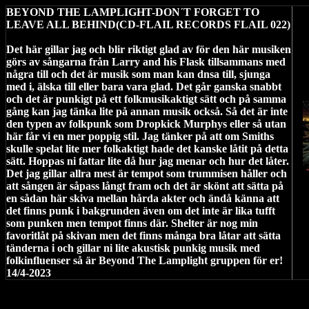
BEYOND THE LAMPLIGHT-DON´T FORGET TO
LEAVE ALL BEHIND(CD-FLAIL RECORDS FLAIL 022)
Det här gillar jag och blir riktigt glad av för den här musiken
görs av sångarna från Larry and his Flask tillsammans med
några till och det är musik som man kan dnsa till, sjunga
med i, älska till eller bara vara glad. Det går ganska snabbt
och det är punkigt på ett folkmusikaktigt sätt och på samma
gång kan jag tänka lite på annan musik också. Så det är inte
den typen av folkpunk som Dropkick Murphys eller så utan
här får vi en mer poppig stil. Jag tänker på att om Smiths
skulle spelat lite mer folkaktigt hade det kanske låtit på detta
sätt. Hoppas ni fattar lite då hur jag menar och hur det låter.
Det jag gillar allra mest är tempot som trummisen håller och
att sången är såpass långt fram och det är skönt att sätta på
en sådan här skiva mellan hårda akter och ändå känna att
det finns punk i bakgrunden även om det inte är lika tufft
som punken men tempot finns där. Shelter är nog min
favoritlåt på skivan men det finns många bra låtar att sätta
tänderna i och gillar ni lite akustisk punkig musik med
folkinfluenser så är Beyond The Lamplight gruppen för er!
14/4-2023