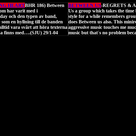
NG HEART
BHR 186) Between
BETWEEN US
-REGRETS & 
som har varit med i
Us a group which takes the time 
day och den typen av band,
style for a while remembers grou
 som en hyllning till de banden
does Between us also. This minire
ltid vara svårt att höra texterna
aggressive music touches me much.
rna finns med….(SJU) 29/1-04
music but that´s no problem beca