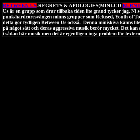
BETWEEN US
-REGRETS & APOLOGIES(MINI-CD
BURNI
Us är en grupp som drar tillbaka tiden lite grand tycker jag. Ni 
punk/hardcoresvängen minns grupper som Refused, Youth of To
detta gör tydligen Between Us också. Denna miniskiva känns lite
på något sätt och deras aggressiva musik berör mycket. Det kan al
i sådan här musik men det är egentligen inga problem för texte