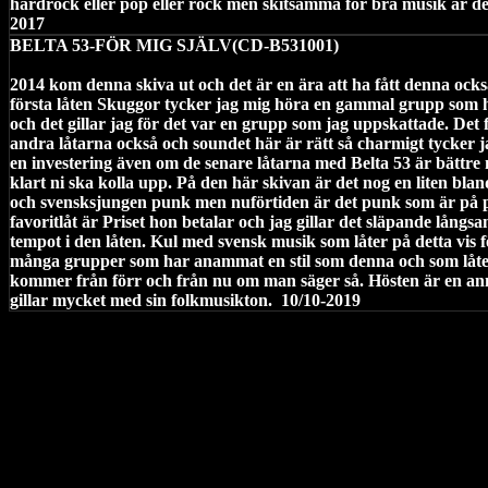
hårdrock eller pop eller rock men skitsamma för bra musik är det i
2017
BELTA 53-FÖR MIG SJÄLV(CD-B531001)
2014 kom denna skiva ut och det är en ära att ha fått denna ock
första låten Skuggor tycker jag mig höra en gammal grupp som he
och det gillar jag för det var en grupp som jag uppskattade. Det f
andra låtarna också och soundet här är rätt så charmigt tycker j
en investering även om de senare låtarna med Belta 53 är bättre 
klart ni ska kolla upp. På den här skivan är det nog en liten bl
och svensksjungen punk men nuförtiden är det punk som är på 
favoritlåt är Priset hon betalar och jag gillar det släpande lång
tempot i den låten. Kul med svensk musik som låter på detta vis fö
många grupper som har anammat en stil som denna och som låt
kommer från förr och från nu om man säger så. Hösten är en an
gillar mycket med sin folkmusikton.
10/10-2019