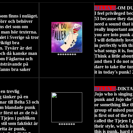
BELTA 53
-OM D
I feel privileged be
som finns i nuläget.
53 because they dar
förr och behöver
need a sound that is
nns det som om
really important an
r man hör texterna.
you are into punk a
et i Sverige så tror
I will definitely lo
iktigt bra
in perfectly with t
n. Tyvärr är det
what songs it is, f
s och då kanske man
********
Think a little abo
Dom Fåglarna och
and then I do not m
åtsträvande på
dare to take the t
 fanns bra saker
it in today's punk!
BELTA 53
-DIKTA
en trevlig
Jojo who is singing
g tänker på en
punk and Jojo she's 
ar till Belta 53 och
or something like t
som blandade punk
group of mixed punk
r först ut av de två
is first out of the 
 Tjejen i publiken
called the Tjejen I 
stil som faktiskt är
*******
their style, which i
etta är punk,
this is punk, hard 