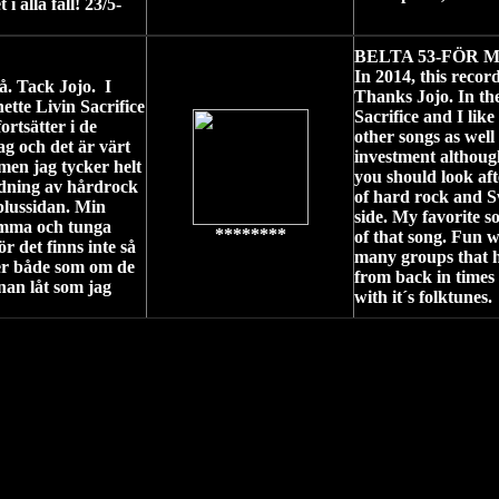
 alla fall! 23/5-
BELTA 53-FÖR M
In 2014, this recor
så. Tack Jojo.
I
Thanks Jojo. In the
tte Livin Sacrifice
Sacrifice and I like
ortsätter i de
other songs as well
ag och det är värt
investment although
men jag tycker helt
you should look aft
andning av hårdrock
of hard rock and S
plussidan. Min
side. My favorite s
samma och tunga
********
of that song. Fun w
r det finns inte så
many groups that ha
er både som om de
from back in times 
nan låt som jag
with it´s folktunes.