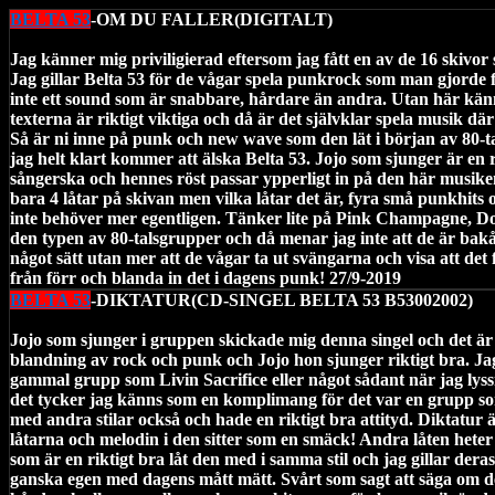
BELTA 53
-OM DU FALLER(DIGITALT)
Jag känner mig priviligierad eftersom jag fått en av de 16 skivor 
Jag gillar Belta 53 för de vågar spela punkrock som man gjorde 
inte ett sound som är snabbare, hårdare än andra. Utan här kä
texterna är riktigt viktiga och då är det självklar spela musik dä
Så är ni inne på punk och new wave som den lät i början av 80-tal
jag helt klart kommer att älska Belta 53. Jojo som sjunger är en r
sångerska och hennes röst passar ypperligt in på den här musike
bara 4 låtar på skivan men vilka låtar det är, fyra små punkhit
inte behöver mer egentligen. Tänker lite på Pink Champagne, 
den typen av 80-talsgrupper och då menar jag inte att de är bak
något sätt utan mer att de vågar ta ut svängarna och visa att det
från förr och blanda in det i dagens punk! 27/9-2019
BELTA 53
-DIKTATUR(CD-SINGEL BELTA 53 B53002002)
Jojo som sjunger i gruppen skickade mig denna singel och det är 
blandning av rock och punk och Jojo hon sjunger riktigt bra. Ja
gammal grupp som Livin Sacrifice eller något sådant när jag lyssn
det tycker jag känns som en komplimang för det var en grupp 
med andra stilar också och hade en riktigt bra attityd. Diktatur ä
låtarna och melodin i den sitter som en smäck! Andra låten heter
som är en riktigt bra låt den med i samma stil och jag gillar deras 
ganska egen med dagens mått mätt. Svårt som sagt att säga om d