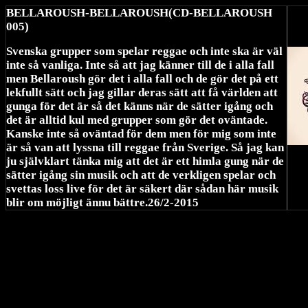
BELLAROUSH-BELLAROUSH(CD-BELLAROUSH
005)
Svenska grupper som spelar reggae och inte ska är väl
inte så vanliga. Inte så att jag känner till de i alla fall
men Bellaroush gör det i alla fall och de gör det på ett
lekfullt sätt och jag gillar deras sätt att få världen att
gunga för det är så det känns när de sätter igång och
det är alltid kul med grupper som gör det oväntade.
Kanske inte så oväntad för dem men för mig som inte
är så van att lyssna till reggae från Sverige. Så jag kan
ju självklart tänka mig att det är ett himla gung när de
sätter igång sin musik och att de verkligen spelar och
svettas loss live för det är säkert där sådan här musik
blir om möjligt ännu bättre.26/2-2015