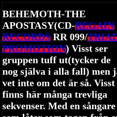
BEHEMOTH-THE
APOSTASY(CD-
REGAIN
RECORDS
RR 099/
TRIA
PROMOTION
) Visst ser
gruppen tuff ut(tycker de
nog själva i alla fall) men 
vet inte om det är så. Visst
finns här många trevliga
sekvenser. Med en sångare