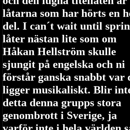
och den lugna titellåten är
låtarna som har hörts en h
del. I can´t wait until spri
låter nästan lite som om
Håkan Hellström skulle
sjungit på engelska och ni
förstår ganska snabbt var 
ligger musikaliskt. Blir int
detta denna grupps stora
genombrott i Sverige, ja
varför inte i hela världen s