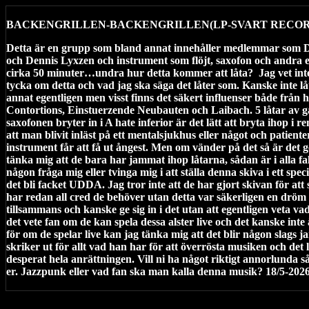
BACKENGRILLEN-BACKENGRILLEN(LP-SVART RECORD
Detta är en grupp som bland annat innehåller medlemmar som 
och Dennis Lyxzen och instrument som flöjt, saxofon och andra ef
cirka 50 minuter…undra hur detta kommer att låta?
Jag vet int
tycka om detta och vad jag ska säga det låter som. Kanske inte l
annat egentligen men visst finns det säkert influenser både från 
Contortions, Einstuerzende Neubauten och Laibach. 5 låtar av g
saxofonen bryter in i A hate inferior är det lätt att bryta ihop i r
att man blivit inläst på ett mentalsjukhus eller något och patien
instrument får att få ut ångest. Men om vänder på det så är det g
tänka mig att de bara har jammat ihop låtarna, sådan är i alla fal
någon fråga mig eller tvinga mig i att ställa denna skiva i ett spec
det bli facket UDDA. Jag tror inte att de har gjort skivan för att
har redan all cred de behöver utan detta var säkerligen en dröm 
tillsammans och kanske ge sig in i det utan att egentligen veta vad
det vete fan om de kan spela dessa alster live och det kanske inte
för om de spelar live kan jag tänka mig att det blir någon slags j
skriker ut för allt vad han har för att överrösta musiken och det l
desperat hela anrättningen. Vill ni ha något riktigt annorlunda så
er. Jazzpunk eller vad fan ska man kalla denna musik? 18/5-202