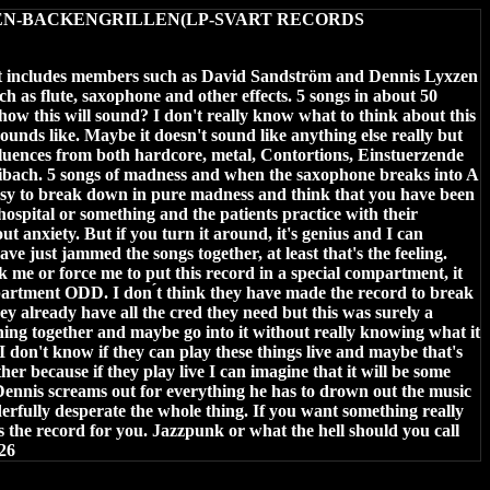
N-BACKENGRILLEN(LP-SVART RECORDS
at includes members such as David Sandström and Dennis Lyxzen
h as flute, saxophone and other effects. 5 songs in about 50
ow this will sound? I don't really know what to think about this
sounds like. Maybe it doesn't sound like anything else really but
fluences from both hardcore, metal, Contortions, Einstuerzende
bach. 5 songs of madness and when the saxophone breaks into A
 easy to break down in pure madness and think that you have been
hospital or something and the patients practice with their
ut anxiety. But if you turn it around, it's genius and I can
ve just jammed the songs together, at least that's the feeling.
me or force me to put this record in a special compartment, it
artment ODD. I don ́t think they have made the record to break
y already have all the cred they need but this was surely a
ing together and maybe go into it without really knowing what it
 don't know if they can play these things live and maybe that's
ther because if they play live I can imagine that it will be some
Dennis screams out for everything he has to drown out the music
rfully desperate the whole thing. If you want something really
 is the record for you. Jazzpunk or what the hell should you call
026