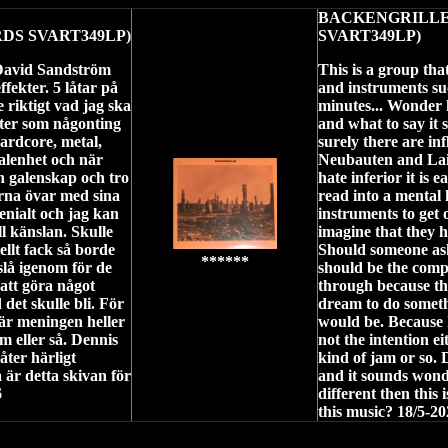
BACKENGRILLE
S SVART349LP)
SVART349LP)
David Sandström
This is a group th
fekter. 5 låtar på
and instruments suc
e riktigt vad jag ska
minutes... Wonder h
åter som någonting
and what to say it 
hardcore, metal,
surely there are in
alenhet och när
Neubauten and Lai
en galenskap och tro
hate inferior it is
terna övar med sina
read into a mental 
enialt och jag kan
instruments to get o
l känslan. Skulle
imagine that they ha
iellt fack så borde
Should someone ask 
******
 slå igenom för de
should be the comp
att göra något
through because the
 det skulle bli. För
dream to do someth
 är meningen heller
would be. Because I
am eller så. Dennis
not the intention ei
åter härligt
kind of jam or so. 
 är detta skivan för
and it sounds wonde
6
different then this
this music? 18/5-2