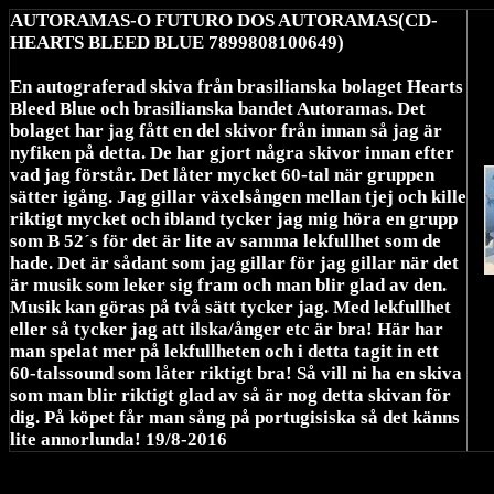
AUTORAMAS-O FUTURO DOS AUTORAMAS(CD-
HEARTS BLEED BLUE 7899808100649)
En autograferad skiva från brasilianska bolaget Hearts
Bleed Blue och brasilianska bandet Autoramas. Det
bolaget har jag fått en del skivor från innan så jag är
nyfiken på detta. De har gjort några skivor innan efter
vad jag förstår. Det låter mycket 60-tal när gruppen
sätter igång. Jag gillar växelsången mellan tjej och kille
riktigt mycket och ibland tycker jag mig höra en grupp
som B 52´s för det är lite av samma lekfullhet som de
hade. Det är sådant som jag gillar för jag gillar när det
är musik som leker sig fram och man blir glad av den.
Musik kan göras på två sätt tycker jag. Med lekfullhet
eller så tycker jag att ilska/ånger etc är bra! Här har
man spelat mer på lekfullheten och i detta tagit in ett
60-talssound som låter riktigt bra! Så vill ni ha en skiva
som man blir riktigt glad av så är nog detta skivan för
dig. På köpet får man sång på portugisiska så det känns
lite annorlunda! 19/8-2016