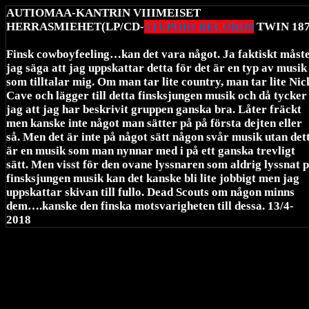
AUTIOMAA-KANTRIN VIIIMEISET
HERRASMIEHET(LP/CD-
STUPIDO RECORDS
TWIN 187
Finsk cowboyfeeling…kan det vara något. Ja faktiskt måst
jag säga att jag uppskattar detta för det är en typ av musik
som tilltalar mig. Om man tar lite country, man tar lite Nic
Cave och lägger till detta finsksjungen musik och då tycker
jag att jag har beskrivit gruppen ganska bra. Låter fräckt
men kanske inte något man sätter på på första dejten eller
så. Men det är inte på något sätt någon svår musik utan det
är en musik som man nynnar med i på ett ganska trevligt
sätt. Men visst för den ovane lyssnaren som aldrig lyssnat 
finsksjungen musik kan det kanske bli lite jobbigt men jag
uppskattar skivan till fullo. Dead Scouts om någon minns
dem….kanske den finska motsvarigheten till dessa. 13/4-
2018