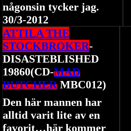
någonsin tycker jag.
30/3-2012
ATTILA THE
STOCKBROKER
-
DISASTEBLISHED
19860(CD-
MAD
BUTCHER
MBC012)
Den här mannen har
alltid varit lite av en
favorit…här kommer