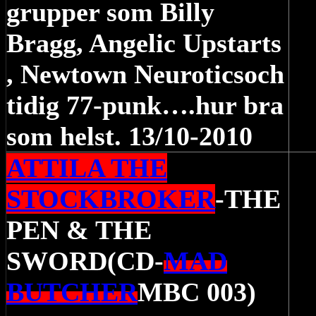
grupper som Billy
Bragg, Angelic Upstarts
, Newtown Neuroticsoch
tidig 77-punk….hur bra
som helst. 13/10-2010
ATTILA THE
STOCKBROKER
-THE
PEN & THE
SWORD(CD-
MAD
BUTCHER
MBC 003)