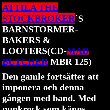
ATTILA THE
STOCKBROKER
´S
BARNSTORMER-
BAKERS &
LOOTERS(CD-
MAD
BUTCHER
MBR 125)
Den gamle fortsätter att
imponera och denna
gången med band. Med
punkrock som känns