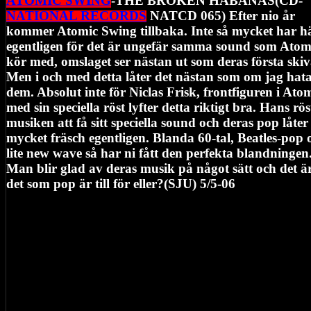
ATOMIC SWING
-THE BROKEN HABANAS(CD-
NATIONAL RECORDS
NATCD 065) Efter nio år
kommer Atomic Swing tillbaka. Inte så mycket har h
egentligen för det är ungefär samma sound som Atom
kör med, omslaget ser nästan ut som deras första skiv
Men i och med detta låter det nästan som om jag hat
dem. Absolut inte för Niclas Frisk, frontfiguren i Atom
med sin speciella röst lyfter detta riktigt bra. Hans rös
musiken att få sitt speciella sound och deras pop låter
mycket fräsch egentligen. Blanda 60-tal, Beatles-pop 
lite new wave så har ni fått den perfekta blandningen
Man blir glad av deras musik på något sätt och det är
det som pop är till för eller?(SJU) 5/5-06