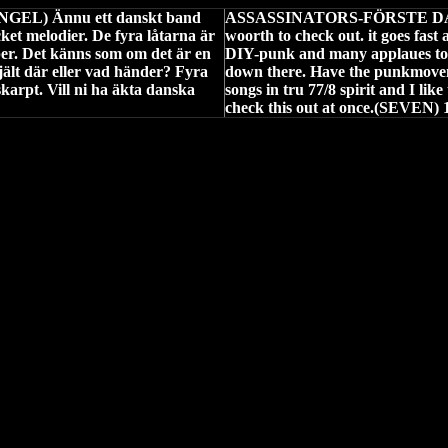
L) Ännu ett danskt band
ASSASSINATORS-FÖRSTE DAG 
ket melodier. De fyra låtarna är
woorth to check out. it goes fast 
er. Det känns som om det är en
DIY-punk and many applaues to the
jält där eller vad händer? Fyra
down there. Have the punkmovem
skarpt. Vill ni ha äkta danska
songs in tru 77/8 spirit and I l
check this out at once.(SEVEN) 