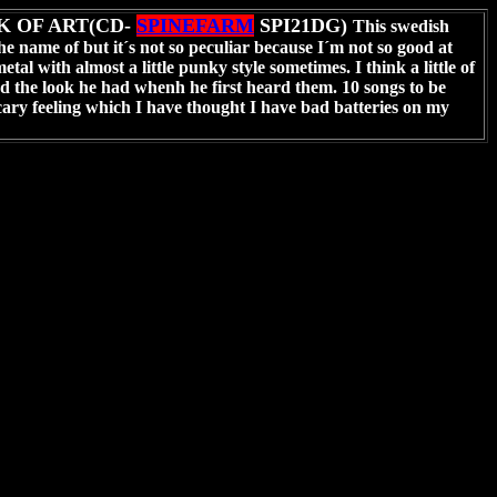
K OF ART(CD-
SPINEFARM
SPI21DG)
This swedish
e name of but it´s not so peculiar because I´m not so good at
tal with almost a little punky style sometimes. I think a little of
nd the look he had whenh he first heard them. 10 songs to be
scary feeling which I have thought I have bad batteries on my