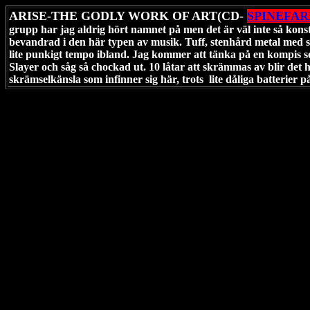
ARISE-THE GODLY WORK OF ART(CD-
SPINEFA
grupp har jag aldrig hört namnet på men det är väl inte så konsti
bevandrad i den här typen av musik. Tuff, stenhård metal med
lite punkigt tempo ibland. Jag kommer att tänka på en kompis 
Slayer och såg så chockad ut. 10 låtar att skrämmas av blir det h
skrämselkänsla som infinner sig här, trots lite dåliga batterier p