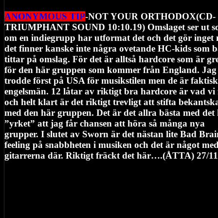
ANONYMOUS TIP
-NOT YOUR ORTHODOX(CD-
TRIUMPHANT SOUND 10:10.19) Omslaget ser ut 
om en indiegrupp har utformat det och det gör inget
det finner kanske inte några ovetande HC-kids som 
tittar på omslag. För det är alltså hardcore som är gr
för den här gruppen som kommer från England. Jag
trodde först på USA för musikstilen men de är faktisk
engelsmän. 12 låtar av riktigt bra hardcore är vad vi 
och helt klart är det riktigt trevligt att stifta bekantsk
med den här gruppen. Det är det allra bästa med det
”yrket” att jag får chansen att höra så många nya
grupper. I slutet av Sworn är det nästan lite Bad Brai
feeling på snabbheten i musiken och det är något me
gitarrerna där. Riktigt fräckt det här….(ÅTTA) 27/1