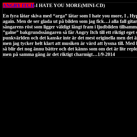
ANGRY ITCH
-I HATE YOU MORE(MINI-CD)
En fyra låtar skiva med “arga” låtar som I hate you more, I , Hy
again. Men de ser glada ut på bilden som jag fick…i alla fall gitar
sångarens röst som ligger väldigt långt fram i ljudbilden tillsa
”galne” bakgrundssångaren så får Angry Itch till ett riktigt eget 
punkvärlden och det kanske inte är det mest originella men det är s
men jag tycker helt klart att musiken är värd att lyssna till. Med 
så blir det nog ännu bättre och det känns som om det är lite repl
men på samma gång är det riktigt charmigt…1/9-2014