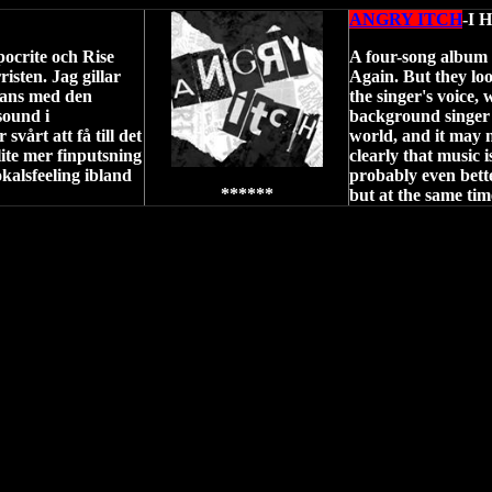
ANGRY ITCH
-I
pocrite och Rise
A four-song album 
risten. Jag gillar
Again. But they look
mmans med den
the singer's voice,
sound i
background singer 
vårt att få till det
world, and it may no
lite mer finputsning
clearly that music i
okalsfeeling ibland
probably even better
******
but at the same time