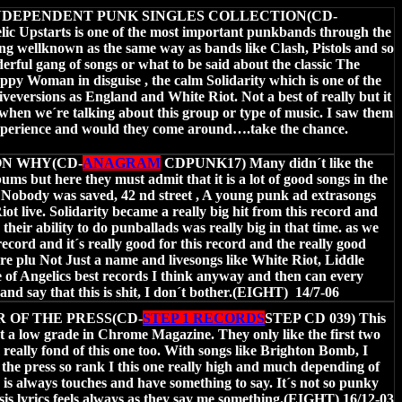
NDEPENDENT PUNK SINGLES COLLECTION(CD-
 Upstarts is one of the most important punkbands through the
ng wellknown as the same way as bands like Clash, Pistols and so
erful gang of songs or what to be said about the classic The
py Woman in disguise , the calm Solidarity which is one of the
liveversions as England and White Riot. Not a best of really but it
 when we´re talking about this group or type of music. I saw them
experience and would they come around….take the chance.
ON WHY(CD-
ANAGRAM
CDPUNK17) Many didn´t like the
ums but here they must admit that it is a lot of good songs in the
Nobody was saved, 42 nd street , A young punk ad extrasongs
ot live. Solidarity became a really big hit from this record and
heir ability to do punballads was really big in that time. as we
record and it´s really good for this record and the really good
ere plu Not Just a name and livesongs like White Riot, Liddle
of Angelics best records I think anyway and then can every
nd say that this is shit, I don´t bother.(EIGHT) 14/7-06
 OF THE PRESS(CD-
STEP 1 RECORDS
STEP CD 039) This
get a low grade in Chrome Magazine. They only like the first two
really fond of this one too. With songs like Brighton Bomb, I
 the press so rank I this one really high and much depending of
 is always touches and have something to say. It´s not so punky
sis lyrics feels always as they say me something.(EIGHT) 16/12-03