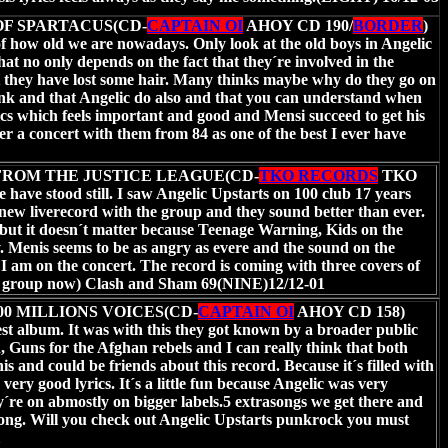
OF SPARTACUS(CD-
CAPTAIN OI
AHOY CD 190/
BORDER
)
t of how old we are nowadays. Only look at the old boys in Angelic
at no only depends on the fact that they´re involved in the
t they have lost some hair. Many thinks maybe why do they go on
unk and that Angelic do also and that you can understand when
ics which feels important and good and Mensi succeed to get his
 a concert with them from 84 as one of the best I ever have
FROM THE JUSTICE LEAGUE(CD-
TKO RECORDS
TKO
 have stood still. I saw Angelic Upstarts on 100 club 17 years
new liverecord with the group and they sound better than ever.
ut it doesn´t matter because Teenage Warning, Kids on the
. Menis seems to be as angry as evere and the sound on the
ke I am on the concert. The record is coming with three covers of
he group now) Clash and Sham 69(NINE)12/12-01
00 MILLIONS VOICES(CD-
CAPTAIN OI
AHOY CD 158)
st album. It was with this they got known by a broader public
, Guns for the Afghan rebels and I can really think that both
s and could be friends about this record. Because it´s filled with
very good lyrics. It´s a little fun because Angelic was very
ey´re on abmostly on bigger labels.5 extrasongs we get there and
song. Will you check out Angelic Upstarts punkrock you must
1