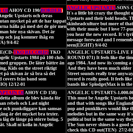
ANGELIC UPSTARTS
-SONS 
 OI
AHOY CD 190/
BORDER
)
It´s a little bit crazy the though
 Angelic Upstarts och deras
Upstarts and their bold heads. Th
 utan mycket på att de har tappat
skinheadculture but more of tha
barna hålla på med det de gör men
with their music but I love 77-p
 man hör nya skivan. Det är
you hear the new record. It´s lyr
kap och jag kommer ihåg en
message foreward and I remember
A) 9/4-02
seen(EIGHT) 9/4-02
E(CD-
TKO RECORDS
TKO
ANGELIC UPSTARTS-LIVE 
gelic Upstarts 1984 på 100 club.
ROUND 071) It feels like the time
med gruppen. De låter bättre än
ago 1984. And now its´coming a 
ng, Kids on the street riktigt
And they have been much older b
t på skivan är så bra så det
Street sounds really true anyway
d covers från band som
record is really good. It feels li
IO) 12/12-01
bands like Splodge(Max is in t
APTAIN OI
AHOY CD 158)
ANGELIC UPSTARTS-1.000.0
 detta album de blev kända för
This must be Angelic Upstarts be
an rebels och Last night
and that with songs like England
are och punkdiggare kan samsas
pop and punklikers would like thi
ång är det mycket bra texter.
melodies but in the same way it´s 
ta låg de länge på större bolag. 5
political but in the same way th
t. Skall ni kolla in Angelic
The Sun never shines is a good 
check this CD out(TEN) 27/2-0