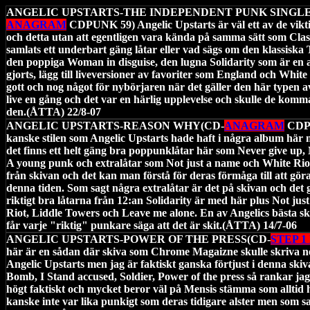
ANGELIC UPSTARTS-THE INDEPENDENT PUNK SINGL
ANAGRAM
CDPUNK 59) Angelic Upstarts är väl ett av de vikt
och detta utan att egentligen vara kända på samma sätt som Clash
samlats ett underbart gäng låtar eller vad sägs om den klassisk
den poppiga Woman in disguise, den lugna Solidarity som är en 
gjorts, lägg till liveversioner av favoriter som England och White 
gott och nog något för nybörjaren när det gäller den här typen 
live en gång och det var en härlig upplevelse och skulle de komm
den.(ÅTTA) 22/8-07
ANGELIC UPSTARTS-REASON WHY(CD-
ANAGRAM
CDPU
kanske stilen som Angelic Upstarts hade haft i några album här
det finns ett helt gäng bra poppunklåtar här som Never give up, 
A young punk och extralåtar som Not just a name och White Riot l
från skivan och det kan man förstå för deras förmåga till att gör
denna tiden. Som sagt några extralåtar är det på skivan och det 
riktigt bra låtarna från 12:an Solidarity är med här plus Not jus
Riot, Liddle Towers och Leave me alone. En av Angelics bästa skiv
får varje "riktig" punkare säga att det är skit.(ÅTTA) 14/7-06
ANGELIC UPSTARTS-POWER OF THE PRESS(CD-
STEP 
här är en sådan där skiva som Chrome Magaizne skulle skriva ned
Angelic Upstarts men jag är faktiskt ganska förtjust i denna ski
Bomb, I Stand accused, Soldier, Power of the press så rankar ja
högt faktiskt och mycket beror väl på Mensis stämma som alltid h
kanske inte var lika punkigt som deras tidigare alster men som sa