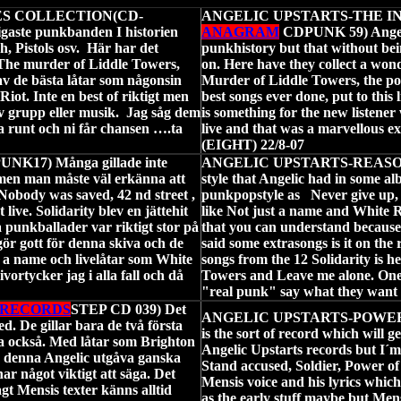
ES COLLECTION(CD-
ANGELIC UPSTARTS-THE I
igaste punkbanden I historien
ANAGRAM
CDPUNK 59) Angelic
, Pistols osv. Här har det
punkhistory but that without bei
a The murder of Liddle Towers,
on. Here have they collect a wond
av de bästa låtar som någonsin
Murder of Liddle Towers, the pop
Riot. Inte en best of riktigt men
best songs ever done, put to this 
av grupp eller musik. Jag såg dem
is something for the new listener
a runt och ni får chansen ….ta
live and that was a marvellous 
(EIGHT) 22/8-07
NK17) Många gillade inte
ANGELIC UPSTARTS-REAS
 men man måste väl erkänna att
style that Angelic had in some alb
Nobody was saved, 42 nd street ,
punkpopstyle as Never give up, 
ive. Solidarity blev en jättehit
like Not just a name and White Ri
a punkballader var riktigt stor på
that you can understand because t
gör gott för denna skiva och de
said some extrasongs is it on the 
t a name och livelåtar som White
songs from the 12 Solidarity is h
ortycker jag i alla fall och då
Towers and Leave me alone. One 
"real punk" say what they want a
1 RECORDS
STEP CD 039) Det
ANGELIC UPSTARTS-POWER
. De gillar bara de två första
is the sort of record which will 
va också. Med låtar som Brighton
Angelic Upstarts records but I´m 
g denna Angelic utgåva ganska
Stand accused, Soldier, Power of
ar något viktigt att säga. Det
Mensis voice and his lyrics which
gt Mensis texter känns alltid
as the early stuff maybe but Men