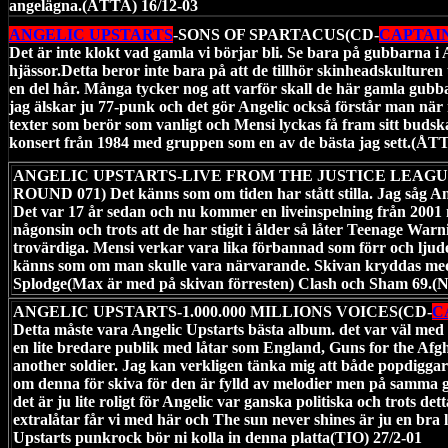
angelägna.(ÅTTA) 16/12-03
ANGELIC UPSTARTS
-SONS OF SPARTACUS(CD-
CAPTAIN
Det är inte klokt vad gamla vi börjar bli. Se bara på gubbarna i
hjässor.Detta beror inte bara på att de tillhör skinheadskulturen
en del hår. Många tycker nog att varför skall de här gamla gub
jag älskar ju 77-punk och det gör Angelic också förstår man när
texter som berör som vanligt och Mensi lyckas få fram sitt buds
konsert från 1984 med gruppen som en av de bästa jag sett.(ÅTT
ANGELIC UPSTARTS-LIVE FROM THE JUSTICE LEAGU
ROUND 071) Det känns som om tiden har stått stilla. Jag såg An
Det var 17 år sedan och nu kommer en liveinspelning från 2001 
någonsin och trots att de har stigit i ålder så låter Teenage Warni
trovärdiga. Mensi verkar vara lika förbannad som förr och ljude
känns som om man skulle vara närvarande. Skivan kryddas me
Splodge(Max är med på skivan förresten) Clash och Sham 69.(N
ANGELIC UPSTARTS-1.000.000 MILLIONS VOICES(CD-
C
Detta måste vara Angelic Upstarts bästa album. det var väl med
en lite bredare publik med låtar som England, Guns for the Afgh
another soldier. Jag kan verkligen tänka mig att både popdigg
om denna för skiva för den är fylld av melodier men på samma g
det är ju lite roligt för Angelic var ganska politiska och trots det
extralåtar får vi med här och The sun never shines är ju en bra lå
Upstarts punkrock bör ni kolla in denna platta(TIO) 27/2-01