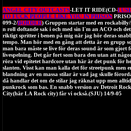
ANGEL CITY OUTCASTS
-LET IT RIDE(CD-
I US
TO FUCK PEOPLE LIKE YOU IN PRISON
PRIS
099-2/
BORDER
) Gruppen startar med en rockabilly
n roll doftande sak i och med sin I´m an ACO och det
riktigt spritter i benen på mig när jag hör deras snab
tempo. Man hör med en gång att detta är en grupp 
man bara måste se live för deras sound är som gjort f
livespelning. Det går fort som bara den utan att någo
röra vid epitetet hardcore utan här är det punk för h
slanten. Visst kan man kalla det för streetpunk men e
blandning av en massa stilar är vad jag skulle förord
då handlar det om de stilar jag räknat upp men allti
punkrock som bas. En snabb version av Detroit Roc
City(här LA Rock city) får vi också.(SJU) 14/9-05