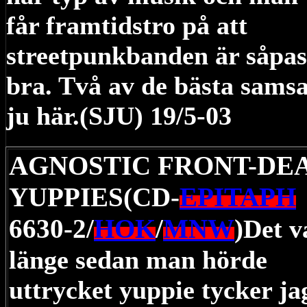
får framtidstro på att
streetpunkbanden är såpas
bra. Två av de bästa sams
ju här.(SJU) 19/5-03
AGNOSTIC FRONT-DE
YUPPIES(CD-
EPITAPH
6630-2/
HOK
/
MNW
)
Det v
länge sedan man hörde
uttrycket yuppie tycker ja