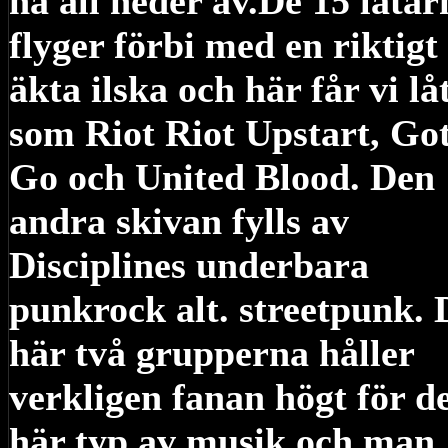
ha all heder av.De 15 låtar
flyger förbi med en riktigt
äkta ilska och här får vi lå
som Riot Riot Upstart, Go
Go och United Blood. Den
andra skivan fylls av
Disciplines underbara
punkrock alt. streetpunk. 
här två grupperna håller
verkligen fanan högt för d
här typ av musik och man