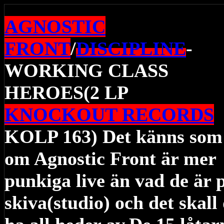
AGNOSTIC
FRONT
/
DISCIPLINE
-
WORKING CLASS
HEROES(2 LP
KNOCKOUT RECORDS
KOLP 163) Det känns som
om Agnostic Front är mer
punkiga live än vad de är 
skiva(studio) och det skall