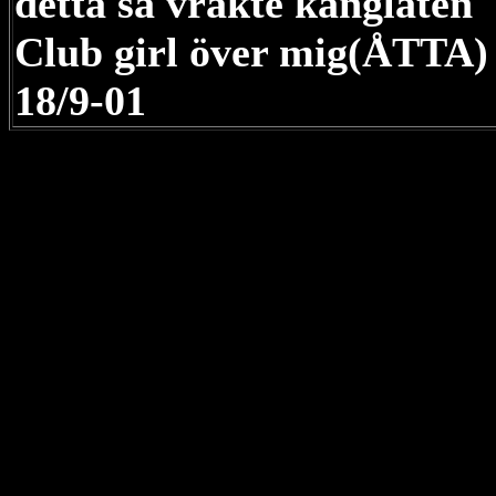
detta så vräkte känglåten
Club girl över mig(ÅTTA)
18/9-01