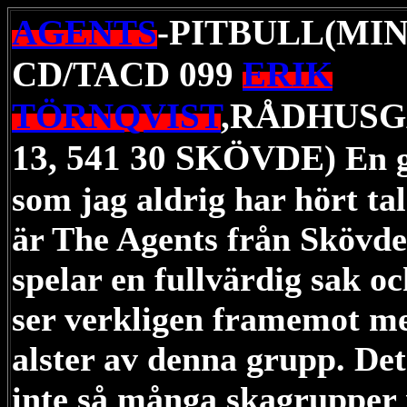
AGENTS
-PITBULL(MIN
CD/TACD 099
ERIK
TÖRNQVIST
,RÅDHUS
13, 541 30 SKÖVDE)
En 
som jag aldrig har hört ta
är The Agents från Skövde
spelar en fullvärdig sak oc
ser verkligen framemot m
alster av denna grupp. Det
inte så många skagrupper 