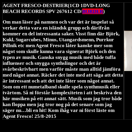
AGENT FRESCO-DESTRIER(1CD 1DVD-LONG
BEACH RECORDS SPV 267612 CD/
BORDER
)
Om man läser på namnen och var det är inspelat så
verkar detta vara en isländsk grupp och därifrån
kommer en del intressanta saker. Visst finn där Björk,
Kukl, Sugarcubes, Minus, Utangardsmenn, Purrkur
Pillnik etc men Agent Fresco låter kanske mer som
något som skulle kunna vara signerat Björk och den
typen av musik. Ganska snygg musik med både tuffa
influenser och snygga synthslingor och det är
svårbeskrivbart men varför måste man alltid jämföra
med något annat. Räcker det inte med att säga att detta
är intressant och att det inte låter som något annat.
Som om ett numetalband skulle spela synthmusik eller
tvärtom. Så ni förstår komplexiteten i att beskriva den
här musiken på ett annat sätt. Musik som jag tror både
kan floppa men jag tror nog på det senare som jag
säger nu…bli en hit! Kom ihåg var ni först läste om
Agent Fresco! 25/8-2015