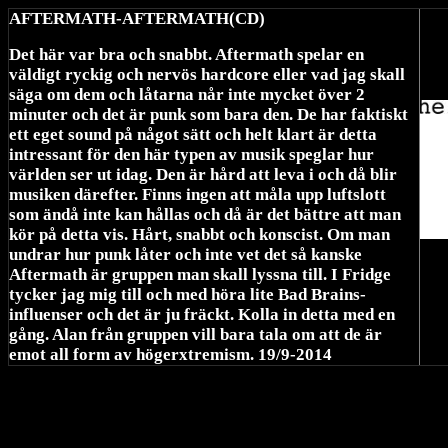
AFTERMATH-AFTERMATH(CD)
Det här var bra och snabbt. Aftermath spelar en
väldigt ryckig och nervös hardcore eller vad jag skall
säga om dem och låtarna når inte mycket över 2
minuter och det är punk som bara den. De har faktiskt
ett eget sound på något sätt och helt klart är detta
intressant för den här typen av musik speglar hur
världen ser ut idag. Den är hård att leva i och då blir
musiken därefter. Finns ingen att måla upp luftslott
som ändå inte kan hållas och då är det bättre att man
kör på detta vis. Hårt, snabbt och konscist. Om man
undrar hur punk låter och inte vet det så kanske
Aftermath är gruppen man skall lyssna till. I Fridge
tycker jag mig till och med höra lite Bad Brains-
influenser och det är ju fräckt. Kolla in detta med en
gång. Alan från gruppen vill bara tala om att de är
emot all form av högerxtremism. 19/9-2014