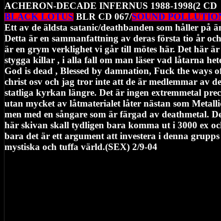
ACHERON-DECADE INFERNUS 1988-1998(2 CD
BLACK LOTUS
BLR CD 067/
SOUND POLLUTIO
Ett av de äldsta satanic/deathbanden som håller på ä
Detta är en sammanfattning av deras första tio år och
är en grym verklighet vi går till mötes här. Det här är
stygga killar , i alla fall om man läser vad låtarna hete
God is dead , Blessed by damnation, Fuck the ways o
christ osv och jag tror inte att de är medlemmar av d
statliga kyrkan längre. Det är ingen extremmetal prec
utan mycket av låtmaterialet låter nästan som Metalli
men med en sångare som är färgad av deathmetal. D
här skivan skall tydligen bara komma ut i 3000 ex o
bara det är ett argument att investera i denna grupps
mystiska och tuffa värld.(SEX) 2/9-04