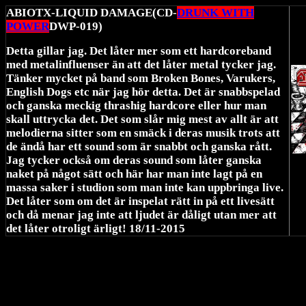
ABIOTX-LIQUID DAMAGE(CD-
DRUNK WITH
POWER
DWP-019)
Detta gillar jag. Det låter mer som ett hardcoreband
med metalinfluenser än att det låter metal tycker jag.
Tänker mycket på band som Broken Bones, Varukers,
English Dogs etc när jag hör detta. Det är snabbspelad
och ganska meckig thrashig hardcore eller hur man
skall uttrycka det. Det som slår mig mest av allt är att
melodierna sitter som en smäck i deras musik trots att
de ändå har ett sound som är snabbt och ganska rått.
Jag tycker också om deras sound som låter ganska
naket på något sätt och här har man inte lagt på en
massa saker i studion som man inte kan uppbringa live.
Det låter som om det är inspelat rätt in på ett livesätt
och då menar jag inte att ljudet är dåligt utan mer att
det låter otroligt ärligt! 18/11-2015