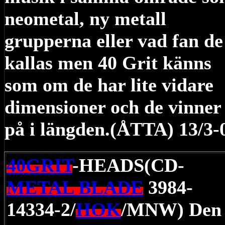
neometal, ny metall
grupperna eller vad fan de
kallas men 40 Grit känns
som om de har lite vidare
dimensioner och de vinner
på i längden.(ÅTTA) 13/3-
40GRIT
-HEADS(CD-
METAL BLADE
3984-
14334-2/
HOK
/MNW)
Den