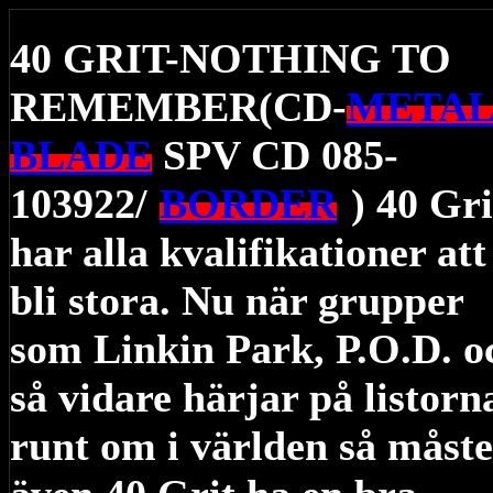
40 GRIT-NOTHING TO
REMEMBER(CD-
META
BLADE
SPV CD 085-
103922/
/
BORDER
)
) 40 Gri
har alla kvalifikationer att
bli stora. Nu när grupper
som Linkin Park, P.O.D. o
så vidare härjar på listorn
runt om i världen så måste