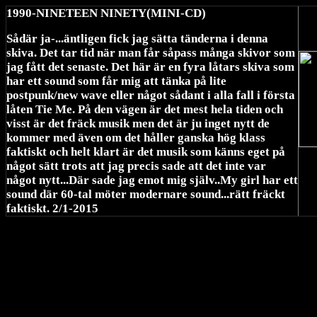
1990-NINETEEN NINETY(MINI-CD)
Sådär ja-...äntligen fick jag sätta tänderna i denna
skiva. Det tar tid när man får såpass många skivor som
jag fått det senaste. Det här är en fyra låtars skiva som
har ett sound som får mig att tänka på lite
postpunk/new wave eller något sådant i alla fall i första
låten Tie Me. På den vägen är det mest hela tiden och
visst är det fräck musik men det är ju inget nytt de
kommer med även om det håller ganska hög klass
faktiskt och helt klart är det musik som känns eget på
något sätt trots att jag precis sade att det inte var
något nytt...Där sade jag emot mig själv..My girl har ett
sound där 60-tal möter modernare sound...rätt fräckt
faktiskt. 2/1-2015