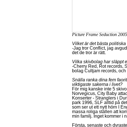
Picture Frame Seduction 2005
Vilket är det bästa politisk
-
Jag
tror Conflict, jag avgud
det de tror är rätt.
Vilka skivbolag har släppt 
-Cherry Red, Rot records, S
bolag Cultjam records, och
Snälla ranka dina fem faorit
viktigaste sakerna i livet?
För mig kanske inte 5 skivo
Norvegicus, City Baby attac
Konserter - Stranglers i Du
park 1996, SLF alltid på det
som ser ut ett nytt hörn I E
massa roliga ställen att kom
min familj. Inget kommer i 
Första, senaste och dyraste