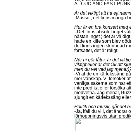
A LOUD AND FAST PUNK
Är det viktigt att ha ett namn
-Massor, det finns många br
Hur är en bra konsert med 
-Det finns absolut inget vål
nästan inget ) det är väldigt 
hade en kille som blev döda
det finns ingen skinhead mot
fortsätter, det är roligt.
När ni gör låtar, är det vikt
viktigt eller är det Ok att sj
men du vet vad jag menar)
-Vi ahde en kärlekssång på v
mer vänskap. Vi försöker at
vanliga sakerna som har effe
inte predika eller försöka att
medvetna. Jag menar, Buzzc
sjungit en kärlekssång eller 
Politik och musik, går det 
-Ja, ifall du vill, det ändrar
förhoppningsvis utan pred