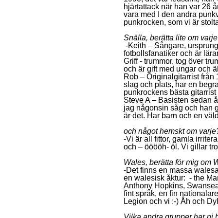
hjärtattack när han var 26 å
vara med I den andra punkv
punkrocken, som vi är stolta 
Snälla, berätta lite om varj
-Keith – Sångare, ursprungl
fotbollsfanatiker och är lärar
Griff - trummor, tog över t
och är gift med ungar och äls
Rob – Originalgitarrist frå
slag och plats, har en begr
punkrockens bästa gitarrist -
Steve A – Basisten sedan å
jag någonsin såg och han 
är det.
Har barn och en väldi
och något hemskt om varje
-Vi är all fittor, gamla irrit
och – ööööh- öl. Vi gillar tr
Wales, berätta för mig om W
-Det finns en massa walesa
en walesisk åktur: - the M
Anthony Hopkins, Swansea city
fint språk, en fin national
Legion och vi :-) Åh och D
Vilka andra grupper har ni 