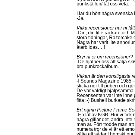
punkställen/ låt oss veta.
Har du hört några svenska
-Ja.
Vilka recensioner har ni få
-Din, din lille rackare och
stora tidningar, Razorcake o
Några har varit lite annorlun
återbildas….!
Bryr ni er om recensioner?
-De hjälper oss att sälja skiv
bra punkrockalbum.
Vilken är den konstigaste r
-I Sounds Magazine 1985 – R
sticka ner till puben och gö
De var väldigt hjälpsamma 
Recensenten var inte inne p
fitta :-) Bushell burkade sk
Ert namn Picture Frame Sed
-En låt av KGB. Hur vi fick 
några gillar det, andra inte
man är. Förr trodde man att 
numera tror de vi är ett emo
välja ett sådant hemskt 