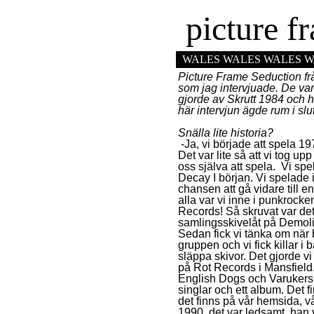
picture f
WALES WALES WALES W
Picture Frame Seduction fr
som jag intervjuade. De var
gjorde av Skrutt 1984 och h
här intervjun ägde rum i s
Snälla lite historia?
-Ja, vi började att spela 19
Det var lite så att vi tog up
oss själva att spela. Vi s
Decay I början. Vi spelade 
chansen att gå vidare till e
alla var vi inne i punkrocken
Records! Så skruvat var de
samlingsskivelåt på Demoli
Sedan fick vi tänka om när 
gruppen och vi fick killar i
släppa skivor. Det gjorde 
på Rot Records i Mansfield,
English Dogs och Varukers.
singlar och ett album. Det
det finns på vår hemsida, vå
1990, det var ledsamt, han 