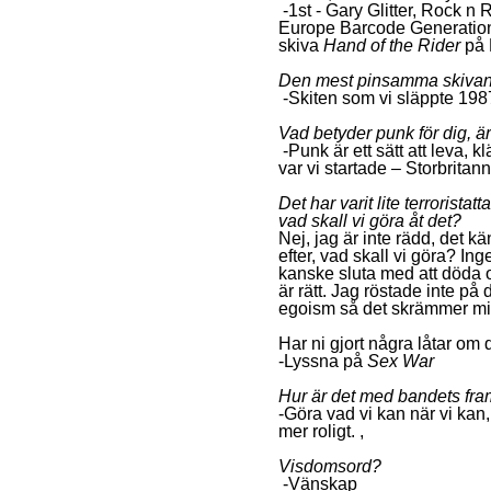
-1st - Gary Glitter, Rock n
Europe Barcode Generatio
skiva
Hand of the Rider
på 
Den mest pinsamma skivan
-Skiten som vi släppte 198
Vad betyder punk för dig, är 
-Punk är ett sätt att leva, k
var vi startade – Storbritann
Det har varit lite terrorista
vad skall vi göra åt det?
Nej, jag är inte rädd, det k
efter, vad skall vi göra? In
kanske sluta med att döda o
är rätt. Jag röstade inte på
egoism så det skrämmer mi
Har ni gjort några låtar om 
-Lyssna på
Sex War
Hur är det med bandets fra
-Göra vad vi kan när vi kan,
mer roligt. ,
Visdomsord?
-Vänskap