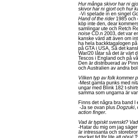
Hur många skivor har ni gjo
skivor har ni gjort och hur 
-Vi spelade in en singel
Go
Hand of the rider
1985 och 
köp inte den, dear kommers
samlingar ute och Retch R
noise
CD.n 2003, det var en
kanske värd att även om int
ha hela backktagalogen på 
på GTA i USA. Så det kanske
War/20 låtar så det är värt d
Tescos i England och på vår
Den är distribuerad av Pinn
och Australien av andra bol
Vilken typ av folk kommer 
-Mest gamla punks med nita
ungar med Blink 182 t-shirts
samma som ungarna är vana 
Finns det några bra band I
-Ja se ovan plus
Dogzuki
,
action finger
.
Vad är typiskt svenskt? Va
-Hatar du mig om jag säger
är intressanta och storebror
mycket tid för lite att göra