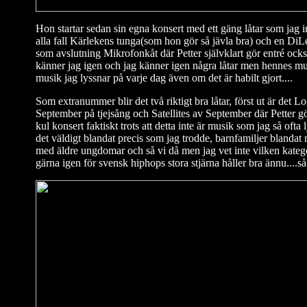
Hon startar sedan sin egna konsert med ett gäng låtar som jag in
alla fall Kärlekens tunga(som hon gör så jävla bra) och en DiL
som avslutning Mikrofonkåt där Petter självklart gör entré ock
känner jag igen och jag känner igen några låtar men hennes mus
musik jag lyssnar på varje dag även om det är habilt gjort....
Som extranummer blir det två riktigt bra låtar, först ut är det L
September på tjejsång och Satellites av September där Petter g
kul konsert faktiskt trots att detta inte är musik som jag så ofta 
det väldigt blandat precis som jag trodde, barnfamiljer blanda
med äldre ungdomar och så vi då men jag vet inte vilken kategor
gärna igen för svensk hiphops stora stjärna håller bra ännu....så 