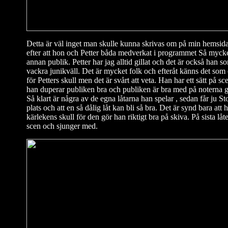
Detta är väl inget man skulle kunna skrivas om på min hemsida
efter att hon och Petter båda medverkat i programmet Så mycket 
annan publik. Petter har jag alltid gillat och det är också han 
vackra junikväll. Det är mycket folk och efteråt känns det so
för Petters skull men det är svårt att veta. Han har ett sätt på s
han duperar publiken bra och publiken är bra med på noterna g
Så klart är några av de egna låtarna han spelar , sedan får ju St
plats och att en så dålig låt kan bli så bra. Det är synd bara att 
kärlekens skull för den gör han riktigt bra på skiva. På sista 
scen och sjunger med.