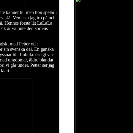
te känner till men hon spelar i
eva-låt Vem ska jag tro på och
så. Hennes första låt LaLaLa
ik är väl inte den sortens
ogiskt med Petter och
ör sin svenska del. En ganska
lyssnar till. Publikmässigt var
t med ungdomar, äldre blandat
i vi går under. Petter ser jag
klart!