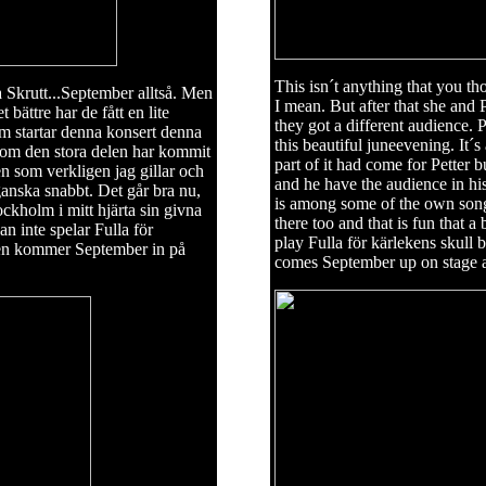
This isn´t anything that you t
 Skrutt...September alltså. Men
I mean. But after that she and
bättre har de fått en lite
they got a different audience. 
som startar denna konsert denna
this beautiful juneevening. It´s 
m om den stora delen har kommit
part of it had come for Petter 
cen som verkligen jag gillar och
and he have the audience in his
anska snabbt. Det går bra nu,
is among some of the own songs
ockholm i mitt hjärta sin givna
there too and that is fun that a
han inte spelar Fulla för
play Fulla för kärlekens skull 
låten kommer September in på
comes September up on stage 